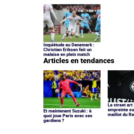
Inquiétude au Danemark :
Christian Eriksen fait un
malaise en plein match
Articles en tendances
Le street art
empreinte su
Et maintenant Suzuki : à
maillot du Re
quoi joue Paris avec ses
gardiens ?