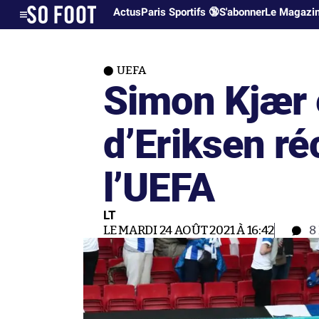
Actus
Paris Sportifs 🔞
S'abonner
Le Magazi
UEFA
Simon Kjær 
d’Eriksen r
l’UEFA
LT
LE MARDI 24 AOÛT 2021 À 16:42
8