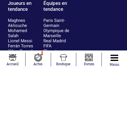
Joueurs en
Équipes en
tendance
tendance
Maghnes
Paris Saint-
Akliouche
Germain
Mohamed
Olympique de
Salah
Marseille
Lionel Messi
Real Madrid
Ferrán Torres
FIFA
Kilian Corredor
Olympique
0
Franco
lyonnais
Mastantuono
AS Monaco
Accueil
Actus
Boutique
Forum
Menu
Orel Mangala
FC Barcelone
Rio Mavuba
Argentine
Rodri
RC Strasbourg
Mika Godts
Trabzonspor