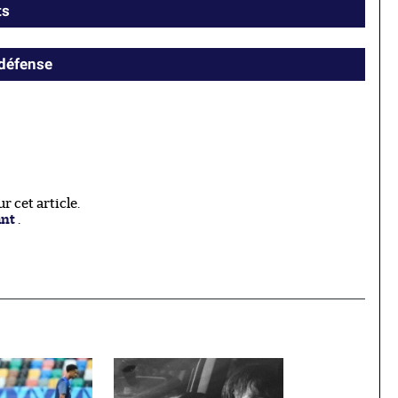
ts
 défense
 cet article.
ant
.