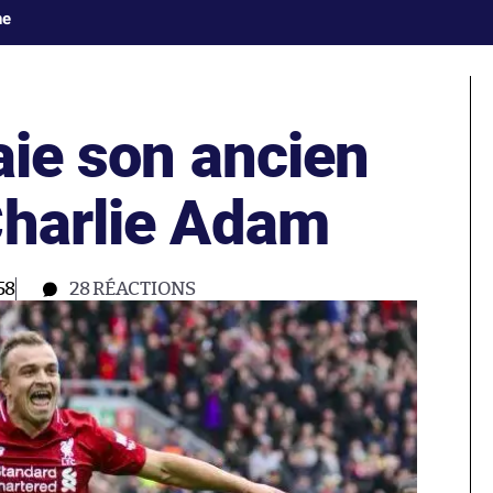
ne
aie son ancien
Charlie Adam
58
28
RÉACTIONS