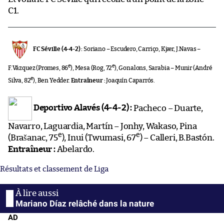
C1.
FC Séville (4-4-2) :
Soriano – Escudero, Carriço, Kjær, J.Navas –
e
e
F.Vázquez (Promes, 86
), Mesa (Rog, 72
), Gonalons, Sarabia – Munir (André
e
Silva, 82
), Ben Yedder.
Entraîneur :
Joaquín Caparrós.
Deportivo Alavés (4-4-2) :
Pacheco – Duarte,
Navarro, Laguardia, Martín – Jonhy, Wakaso, Pina
e
e
(Brašanac, 75
), Inui (Twumasi, 67
) – Calleri, B.Bastón.
Entraîneur :
Abelardo.
Résultats et classement de Liga
Mariano Díaz relâché dans la nature
AD