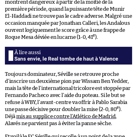
montrent dangereux à partir de la moitié de la
première période, quand la puissante tête de Munir
El-Haddadi ne trouve pas le cadre adverse. Malgré une
occasion manquée par Jonathan Calleri, les Andalous
ouvrent logiquement le score grâce à une frappe de
e
Roque Mesa déviée en lucarne (1-0, 41
).
Sans envie, le Real tombe de haut à Valence
Toujours dominateur, Séville se retrouve proche
d’inscrire un deuxième pion par Wissam Ben Yedder,
mais la tête de l’international tricolore est stoppée par
Fernando Pacheco avec l’aide du poteau. Si le but se
refuse à WBY, l’avant-centre va offrir à Pablo Sarabia
e
une passe décisive pour doubler la mise (2-0, 80
).
Déjà
mis au supplice contre l’Atlético de Madrid
,
Alavés ne parvient pas à éviter la panne sèche.
Et voilà le FC Séville qui recolle à un point de la zone