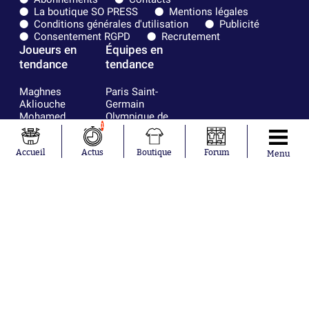
La boutique SO PRESS
Mentions légales
Conditions générales d'utilisation
Publicité
Consentement RGPD
Recrutement
Joueurs en
Équipes en
tendance
tendance
Maghnes
Paris Saint-
Akliouche
Germain
Mohamed
Olympique de
1
Salah
Marseille
Lionel Messi
Real Madrid
Ferrán Torres
FIFA
Accueil
Actus
Boutique
Forum
Menu
Kilian Corredor
Olympique
Franco
lyonnais
Mastantuono
AS Monaco
Orel Mangala
FC Barcelone
Rio Mavuba
Argentine
Rodri
RC Strasbourg
Mika Godts
Trabzonspor