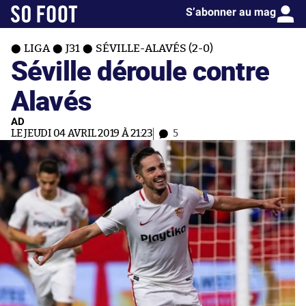
S’abonner au mag
LIGA
J31
SÉVILLE-ALAVÉS (2-0)
Séville déroule contre
Alavés
AD
LE JEUDI 04 AVRIL 2019 À 21:23
5