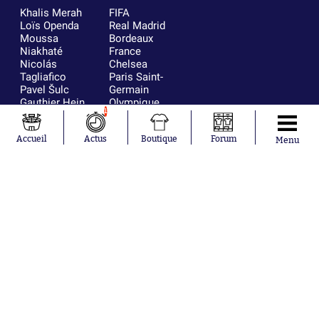
Khalis Merah
FIFA
Loïs Openda
Real Madrid
Moussa
Bordeaux
Niakhaté
France
Nicolás
Chelsea
Tagliafico
Paris Saint-
Pavel Šulc
Germain
Gauthier Hein
Olympique
1
Lionel Messi
lyonnais
Gonzalo
AC Milan
Accueil
Actus
Boutique
Forum
García Torres
RC Strasbourg
Menu
Gio Reyna
RC Lens
Leandro
Paredes