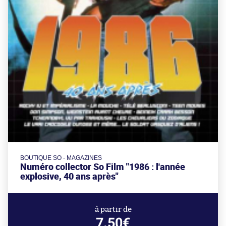
BOUTIQUE SO - MAGAZINES
Numéro collector So Film "1986 : l'année
explosive, 40 ans après"
à partir de
7.50€