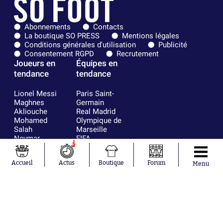
Abonnements
Contacts
La boutique SO PRESS
Mentions légales
Conditions générales d'utilisation
Publicité
Consentement RGPD
Recrutement
Joueurs en
Équipes en
tendance
tendance
Lionel Messi
Paris Saint-
Maghnes
Germain
Akliouche
Real Madrid
Mohamed
Olympique de
Salah
Marseille
Neymar
FIFA
7
Julián Álvarez
FC Barcelone
Ferrán Torres
Argentine
Accueil
Actus
Boutique
Forum
Menu
Kilian Corredor
Olympique
Franco
lyonnais
Mastantuono
AS Monaco
Orel Mangala
RC Strasbourg
Rio Mavuba
Trabzonspor