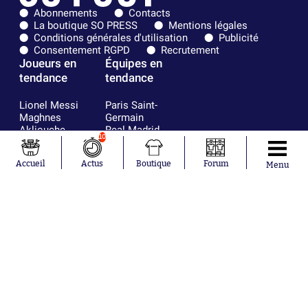
Abonnements
Contacts
La boutique SO PRESS
Mentions légales
Conditions générales d'utilisation
Publicité
Consentement RGPD
Recrutement
Joueurs en
Équipes en
tendance
tendance
Lionel Messi
Paris Saint-
Maghnes
Germain
Akliouche
Real Madrid
10
Mohamed
Olympique de
Salah
Marseille
Accueil
Actus
Boutique
Forum
Neymar
FIFA
Menu
Julián Álvarez
FC Barcelone
Ferrán Torres
Argentine
Kilian Corredor
Olympique
Franco
lyonnais
Mastantuono
AS Monaco
Orel Mangala
RC Strasbourg
Rio Mavuba
Trabzonspor