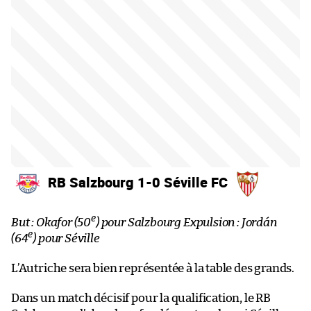
RB Salzbourg 1-0 Séville FC
e
But : Okafor (50
) pour Salzbourg Expulsion : Jordán
e
(64
) pour Séville
L’Autriche sera bien représentée à la table des grands.
Dans un match décisif pour la qualification, le RB