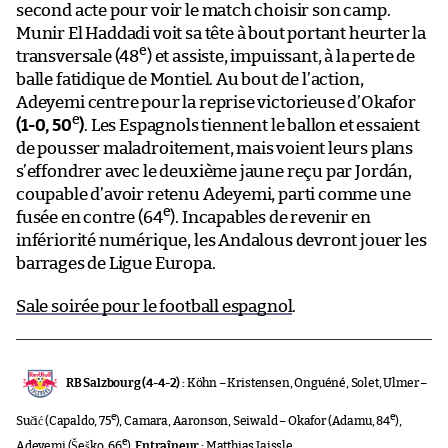
second acte pour voir le match choisir son camp.
Munir El Haddadi voit sa tête à bout portant heurter la
e
transversale (48
) et assiste, impuissant, à la perte de
balle fatidique de Montiel. Au bout de l’action,
Adeyemi centre pour la reprise victorieuse d’Okafor
e
(1-0, 50
)
. Les Espagnols tiennent le ballon et essaient
de pousser maladroitement, mais voient leurs plans
s’effondrer avec le deuxième jaune reçu par Jordán,
coupable d’avoir retenu Adeyemi, parti comme une
e
fusée en contre (64
). Incapables de revenir en
infériorité numérique, les Andalous devront jouer les
barrages de Ligue Europa.
Sale soirée pour le football espagnol
.
RB Salzbourg (4-4-2) :
Köhn – Kristensen, Onguéné, Solet, Ulmer –
e
e
Sučić (Capaldo, 75
), Camara, Aaronson, Seiwald – Okafor (Adamu, 84
),
e
Adeyemi (Šeško, 66
).
Entraîneur :
Matthias Jaissle.