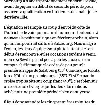
Salzbourg a d’abord profondément endormi Séville,
avant de piquer en début de seconde période pour
assurer sa qualification en huitièmes de finale, juste
derrière Lille.
L’équation est simple au coup d’envoi du côté de
l’Autriche : le vainqueur aura l’honneur d’entendre à
nouveau la petite musique en février prochain, alors
qu’un nul pourrait suffire à Salzbourg. Mais malgré
l’enjeu, les deux équipes sont plutôt attentistes en
début de rencontre, et les occasions tardent à venir,
même si Séville prend peu à peu les choses à son
compte. Sučić manque le cadre de peu pour la
e
première frappe de Salzbourg (33
), tandis que Rakitić
e
force Köhn à un premier arrêt (35
). Et si Fernando
e
croise trop sa tête sur coup franc (40
), c’est bien sur
un score nul et vierge que les deux formations
achèvent une première période bien ennuyeuse.
Il faut donc attendre les cinq premières minutes du