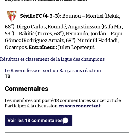
Séville FC (4-3-3) :
Bounou – Montiel (Rekik,
e
68
), Diego Carlos, Koundé, Augustinsson (Rafa Mir,
e
e
53
) – Rakitić (Torres, 68
), Fernando, Jordán – Papu
e
Gómez (Rodríguez Arnaiz, 68
), Munir El Haddadi,
Ocampos.
Entraîneur :
Julen Lopetegui.
Résultats et classement de la Ligue des champions
Le Bayern fesse et sort un Barça sans réaction
TB
Commentaires
Les membres ont posté 18 commentaires sur cet article.
Participez à la discussion
en vous connectant
.
Voir les 18 commentaires