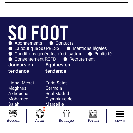
Abonnements
Contacts
La boutique SO PRESS
Mentions légales
Conditions générales d'utilisation
Publicité
Consentement RGPD
Recrutement
Joueurs en
Équipes en
tendance
tendance
Lionel Messi
Paris Saint-
Maghnes
Germain
Akliouche
Real Madrid
Mohamed
Olympique de
Salah
Marseille
Neymar
FIFA
8
Julián Álvarez
FC Barcelone
Ferrán Torres
Argentine
Accueil
Actus
Boutique
Forum
Menu
Kilian Corredor
Olympique
Franco
lyonnais