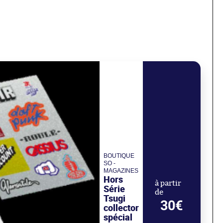
BOUTIQUE
SO -
MAGAZINES
Hors
à partir
Série
de
Tsugi
30€
collector
spécial