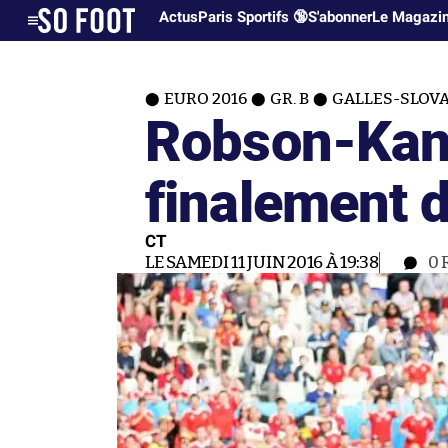
Actus
Paris Sportifs 🔞
S'abonner
Le Magazi
EURO 2016
GR. B
GALLES-SLOVAQ
Robson-Kanu
finalement d
CT
LE SAMEDI 11 JUIN 2016 À 19:38
0