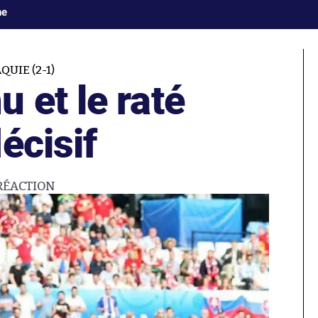
ne
UIE (2-1)
 et le raté
écisif
RÉACTION