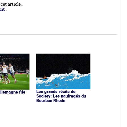
et article.
ant
.
Les grands récits de
Allemagne file
Society: Les naufragés du
Bourbon Rhode