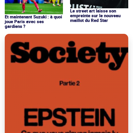
Le street art laisse son
empreinte sur le nouveau
Et maintenant Suzuki : à quoi
maillot du Red Star
joue Paris avec ses
gardiens ?