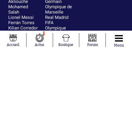
Akliouche
Germain
Mohamed
Olympique de
Salah
Marseille
Lionel Messi
Real Madrid
Ferrán Torres
FIFA
Kilian Corredor
Olympique
Franco
lyonnais
0
Mastantuono
AS Monaco
Orel Mangala
FC Barcelone
Accueil
Actus
Boutique
Forum
Menu
Rio Mavuba
Argentine
Rodri
RC Strasbourg
Mika Godts
Trabzonspor