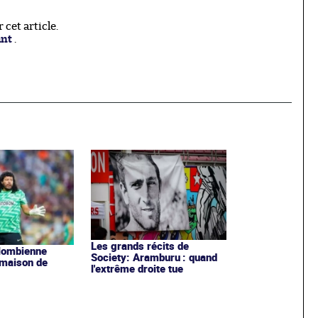
cet article.
ant
.
Les grands récits de
olombienne
Society: Aramburu : quand
 maison de
l'extrême droite tue