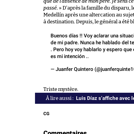
que de l’absence de mon père. Je sens ce v
passé.
» D’après la famille du disparu, 
Medellín après une altercation au sujet 
à destination. Depuis, le général a été b
Buenos días !! Voy aclarar una situa
de mi padre. Nunca he hablado del t
. Pero hoy voy hablarlo y espero que 
es mi intención ..
— Juanfer Quintero (@juanferquinte
Triste mystère.
Luis Díaz s’affiche avec 
CG
Commentaires