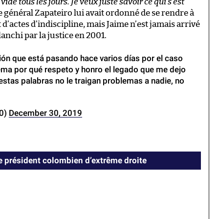
ide tous les jours. Je veux juste savoir ce qui s’est
le général Zapateiro lui avait ordonné de se rendre à
d’actes d’indiscipline, mais Jaime n’est jamais arrivé
lanchi par la justice en 2001.
ción que está pasando hace varios días por el caso
ema por qué respeto y honro el legado que me dejo
estas palabras no le traigan problemas a nadie, no
10)
December 30, 2019
le président colombien d’extrême droite