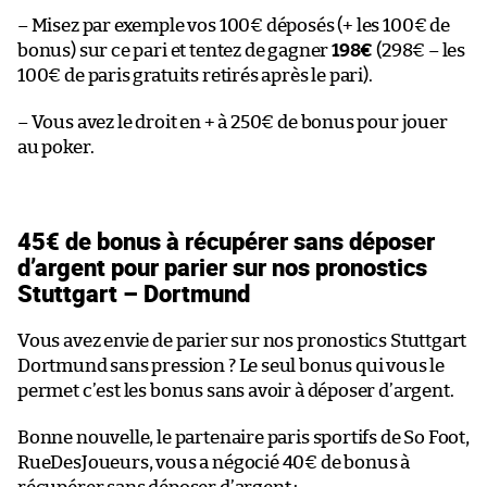
– Misez par exemple vos 100€ déposés (+ les 100€ de
bonus) sur ce pari et tentez de gagner
198€
(298€ – les
100€ de paris gratuits retirés après le pari).
– Vous avez le droit en + à 250€ de bonus pour jouer
au poker.
45€ de bonus à récupérer sans déposer
d’argent pour parier sur nos pronostics
Stuttgart – Dortmund
Vous avez envie de parier sur nos pronostics Stuttgart
Dortmund sans pression ? Le seul bonus qui vous le
permet c’est les bonus sans avoir à déposer d’argent.
Bonne nouvelle, le partenaire paris sportifs de So Foot,
RueDesJoueurs, vous a négocié 40€ de bonus à