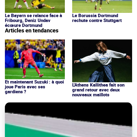
Le Bayern se relance face à
Le Borussia Dortmund
Fribourg, Deniz Undav
rechute contre Stuttgart
écœure Dortmund
Articles en tendances
Et maintenant Suzuki : à quoi
L'Athens Kallithea fait son
joue Paris avec ses
grand retour avec deux
gardiens ?
nouveaux maillots