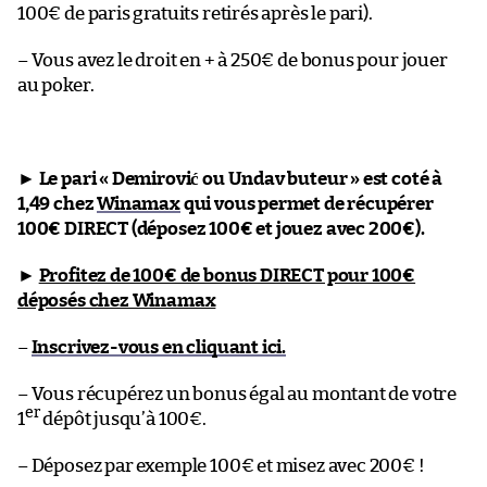
100€ de paris gratuits retirés après le pari).
– Vous avez le droit en + à 250€ de bonus pour jouer
au poker.
►
Le pari « Demirović ou Undav buteur » est coté à
1,49 chez
Winamax
qui vous permet de récupérer
100€ DIRECT (déposez 100€ et jouez avec 200€).
►
Profitez de 100€ de bonus DIRECT pour 100€
déposés chez Winamax
–
Inscrivez-vous en cliquant ici.
– Vous récupérez un bonus égal au montant de votre
er
1
dépôt jusqu’à 100€.
– Déposez par exemple 100€ et misez avec 200€ !