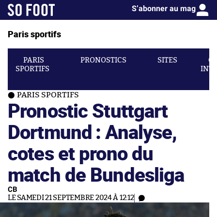
S’abonner au mag
Paris sportifs
PARIS
PRONOSTICS
SITES
C
SPORTIFS
INT
PARIS SPORTIFS
Pronostic Stuttgart
Dortmund : Analyse,
cotes et prono du
match de Bundesliga
CB
LE SAMEDI 21 SEPTEMBRE 2024 À 12:12