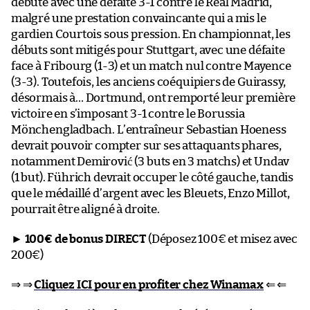
débuté avec une défaite 3-1 contre le Real Madrid,
malgré une prestation convaincante qui a mis le
gardien Courtois sous pression. En championnat, les
débuts sont mitigés pour Stuttgart, avec une défaite
face à Fribourg (1-3) et un match nul contre Mayence
(3-3). Toutefois, les anciens coéquipiers de Guirassy,
désormais à… Dortmund, ont remporté leur première
victoire en s’imposant 3-1 contre le Borussia
Mönchengladbach. L’entraîneur Sebastian Hoeness
devrait pouvoir compter sur ses attaquants phares,
notamment Demirović (3 buts en 3 matchs) et Undav
(1 but). Führich devrait occuper le côté gauche, tandis
que le médaillé d’argent avec les Bleuets, Enzo Millot,
pourrait être aligné à droite.
►
100€ de bonus DIRECT
(Déposez 100€ et misez avec
200€)
⇒ ⇒
Cliquez ICI pour en profiter chez Winamax
⇐ ⇐