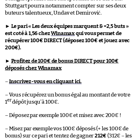
Stuttgart pourra notamment compter sur ses deux
buteurs talentueux, Undav et Demirović.
►
Le pari « Les deux équipes marquent & +2,5 buts »
est coté à 1,56 chez
Winamax
qui vous permet de
récupérer 100€ DIRECT (déposez 100€ et jouez avec
200€).
►
Profitez de 100€ de bonus DIRECT pour 100€
déposés chez Winamax
–
Inscrivez-vous en cliquant ici.
– Vous récupérez un bonus égal au montant de votre
er
1
dépôt jusqu’à 100€.
– Déposez par exemple 100€ et misez avec 200€ !
– Misez par exemple vos 100€ déposés (+ les 100€ de
bonus) sur ce pari et tentez de gagner
212€
(312€ – les