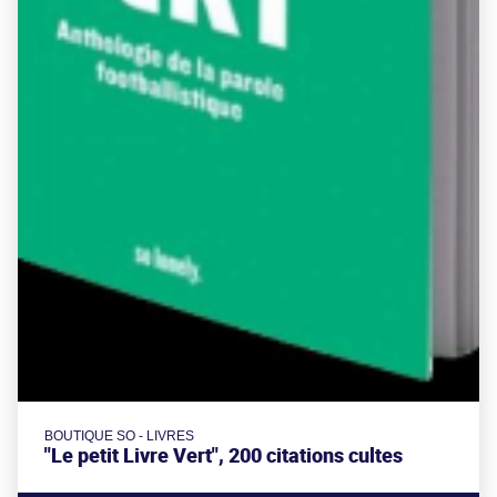
BOUTIQUE SO - LIVRES
"Le petit Livre Vert", 200 citations cultes