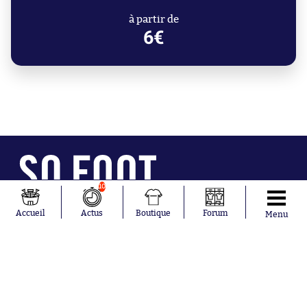
à partir de
6€
10
Abonnements
Contacts
La boutique SO PRESS
Mentions légales
Accueil
Actus
Boutique
Forum
Menu
Conditions générales d'utilisation
Publicité
Consentement RGPD
Recrutement
Joueurs en
Équipes en
tendance
tendance
Mohamed
Chelsea
Salah
Paris Saint-