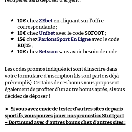
récupérer sans déposer d’argent :
10€
chez
ZEbet
en cliquant sur l’offre
correspondante ;
10€
chez
Unibet
avec le code
SOFOOT
;
15€
chez
ParionsSport En Ligne
avec le code
RDJ15
;
10€
chez
Betsson
sans avoir besoin de code.
Les codes promos indiqués ici sont à inscrire dans
votre formulaire d’inscription (ils sont parfois déjà
préremplis). Certains de ces bonus vous proposent
également de profiter d’un autre bonus après, si vous
décidez de déposer !
►
Si vous avez envie de tester d’autres sites de paris
sportifs, vous pouvez jouer nos pronostics Stuttgart
– Dortmund
avec d’autres bonus chez d’autres sites :