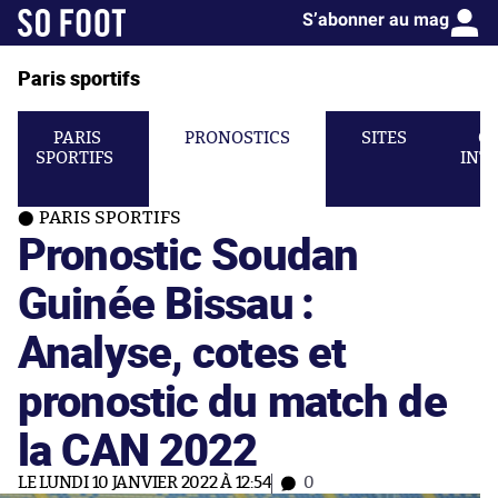
S’abonner au mag
Paris sportifs
PARIS
PRONOSTICS
SITES
C
SPORTIFS
INT
PARIS SPORTIFS
Pronostic Soudan
Guinée Bissau :
Analyse, cotes et
pronostic du match de
la CAN 2022
LE LUNDI 10 JANVIER 2022 À 12:54
0