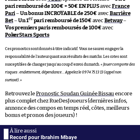
pari remboursé de 100€ + 50€ EN PLUS
avec
France
Pari
–
Un bonus INCROYABLE de 250€
avec
Barrière
er
Bet
–
Un 1
pari remboursé de 150€
avec
Betway
–
Vos premiers paris remboursés de 100€
avec
PokerStars Sports
Ces pronostics sont donnés à titre indicatif. Vous ne saurez engager la
responsabilité de l’auteur quant aux résultats des matchs. Les cotes sont
susceptibles de changer jusqu’au coup d’envoi du match.
« Jouer comporte des
risques : endettement, dépendance… Appelez le 09 74 75 13 13 (appel non
surtaxé). »
Retrouvez le
Pronostic Soudan Guinée Bissau
encore
plus complet chez RueDesJoueurs (dernières infos,
annonce des compos en temps réel, côtes, meilleurs
bonus et pronos des joueurs) !
Record pour Ibrahim Mbaye