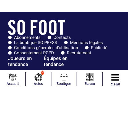
Abonnements
Contacts
La boutique SO PRESS
Mentions légales
Conditions générales d'utilisation
Publicité
Consentement RGPD
Recrutement
Joueurs en
Équipes en
tendance
tendance
10
Mohamed
Chelsea
Salah
Paris Saint-
Accueil
Actus
Boutique
Forum
Menu
Mykhailo
Germain
Mudryk
Bordeaux
Neymar
Olympique
Khalis Merah
lyonnais
Loïs Openda
FIFA
Moussa
Real Madrid
Niakhaté
RC Strasbourg
Nicolás
AC Milan
Tagliafico
France