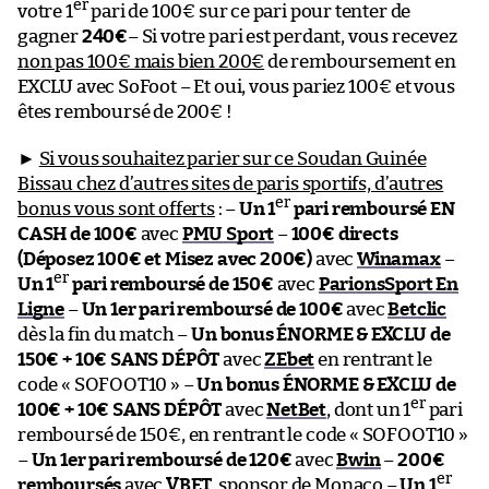
er
votre 1
pari de 100€ sur ce pari pour tenter de
gagner
240€
– Si votre pari est perdant, vous recevez
non pas 100€ mais bien 200€
de remboursement en
EXCLU avec SoFoot – Et oui, vous pariez 100€ et vous
êtes remboursé de 200€ !
►
Si vous souhaitez parier sur ce Soudan Guinée
Bissau chez d’autres sites de paris sportifs, d’autres
er
bonus vous sont offerts
: –
Un 1
pari remboursé EN
CASH de 100€
avec
PMU Sport
–
100€ directs
(Déposez 100€ et Misez avec 200€)
avec
Winamax
–
er
Un 1
pari remboursé de 150€
avec
ParionsSport En
Ligne
–
Un 1er pari remboursé de 100€
avec
Betclic
dès la fin du match –
Un bonus ÉNORME & EXCLU de
150€ + 10€ SANS DÉPÔT
avec
ZEbet
en rentrant le
code « SOFOOT10 » –
Un bonus ÉNORME & EXCLU de
er
100€ + 10€ SANS DÉPÔT
avec
NetBet
, dont un 1
pari
remboursé de 150€, en rentrant le code « SOFOOT10 »
–
Un 1er pari remboursé de 120€
avec
Bwin
–
200€
er
remboursés
avec
VBET
, sponsor de Monaco –
Un 1