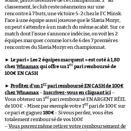
solide, plutôt défensive de ce championnat. 2
au
classement, le club reste néanmoins sur une
rencontre à 7 buts, une victoire 5-2 chez le FC Minsk.
Face à une équipe aussi joueuse que le Slavia Mozyr,
on peut s’attendre à un match du même acabit. Sur ce
match dont l’issue s’annonce indécise, on voit les 2
équipes marquer comme lors de 6 des 7 premières
rencontres du Slavia Mozyr en championnat.
►
Le pari « Les 2 équipes marquent » est coté à 1,80
er
chez
Winamax
qui offre un 1
pari remboursé de
100€ EN CASH
er
►
Profitez d’un 1
pari remboursé EN CASH de 100€
chez Winamax
–
Inscrivez-vous en cliquant ici
–
er
Vous obtenez un 1
pari remboursé EN ARGENT RÉEL
er
de 100€ – Misez par exemple votre 1
pari de 100€ sur
ce pari et gagnez
180€
– Si vous perdez, vous êtes
totalement remboursé de vos 100€
–
Vous pouvez même retirer votre remboursement de