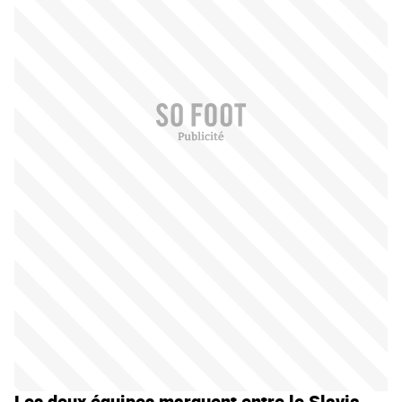
Les deux équipes marquent entre le Slavia