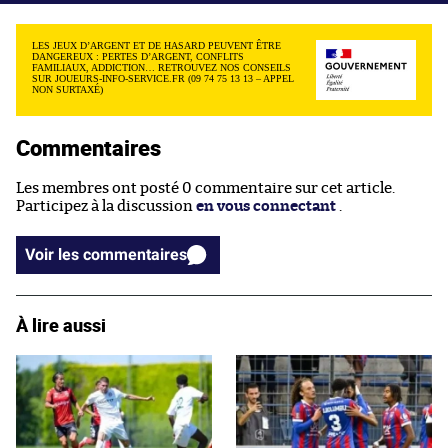
LES JEUX D’ARGENT ET DE HASARD PEUVENT ÊTRE
DANGEREUX : PERTES D’ARGENT, CONFLITS
FAMILIAUX, ADDICTION… RETROUVEZ NOS CONSEILS
SUR JOUEURS-INFO-SERVICE.FR (09 74 75 13 13 – APPEL
NON SURTAXÉ)
Commentaires
Les membres ont posté 0 commentaire sur cet article.
Participez à la discussion
en vous connectant
.
Voir les commentaires
À lire aussi