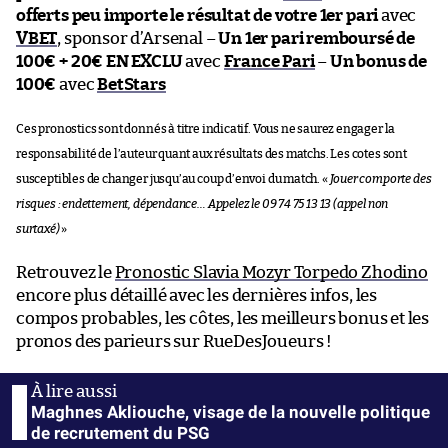
offerts peu importe le résultat de votre 1er pari
avec
VBET
, sponsor d’Arsenal –
Un 1er pari remboursé de
100€ + 20€ EN EXCLU
avec
France Pari
–
Un bonus de
100€
avec
BetStars
Ces pronostics sont donnés à titre indicatif. Vous ne saurez engager la
responsabilité de l’auteur quant aux résultats des matchs. Les cotes sont
susceptibles de changer jusqu’au coup d’envoi du match. «
Jouer comporte des
risques : endettement, dépendance… Appelez le 09 74 75 13 13 (appel non
surtaxé)
»
Retrouvez le
Pronostic Slavia Mozyr Torpedo Zhodino
encore plus détaillé avec les dernières infos, les
compos probables, les côtes, les meilleurs bonus et les
pronos des parieurs sur RueDesJoueurs !
Maghnes Akliouche, visage de la nouvelle politique
de recrutement du PSG