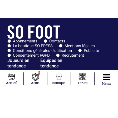
Abonnements
Contacts
La boutique SO PRESS
Mentions légales
Conditions générales d'utilisation
Publicité
Consentement RGPD
Recrutement
Joueurs en
Équipes en
tendance
tendance
8
Mohamed
Chelsea
Salah
Paris Saint-
Accueil
Actus
Boutique
Forum
Menu
Mykhailo
Germain
Mudryk
Bordeaux
Neymar
Olympique
Khalis Merah
lyonnais
Loïs Openda
FIFA
Moussa
Real Madrid
Niakhaté
RC Strasbourg