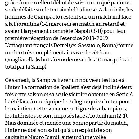
grâce à un excellent début de saison marqué par une
seule défaite sur le terrain de l’Udinese. À domicile, les
hommes de Giampaolo restent sur un match nul face
à la Fiorentina (1-1 mercredi en match en retard) et
avaient largement dominé le Napoli (3-0) pour leur
première réception de l’exercice 2018-2019.
L’attaquant français Defrel (ex-Sassuolo, Roma) forme
un duo très complémentaire avec le vétéran
Quagliarella (6 buts à eux deux sur les 10 marqués au
total par la Samp).
Ce samedi, la Samp va livrer un nouveau test face à
l’Inter. La formation de Spalletti s’est déjà incliné deux
fois cette saison et sa seule victoire obtenue en Serie A
l’a été face à une équipe de Bologne qui va lutter pour
le maintien. Cette semaine en Ligue des champions,
les Intéristes se sont imposés face à Tottenham (2-1).
Mais dominée et menée une bonne partie du match,
l’Inter ne doit son salut qu’à un exploit de son
capitaine Mauro Icardi, auteur d’une volée