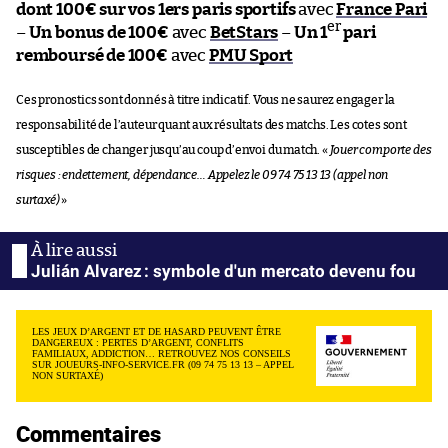
dont 100€ sur vos 1ers paris sportifs
avec
France Pari
er
–
Un bonus de 100€
avec
BetStars
–
Un 1
pari
remboursé de 100€
avec
PMU Sport
Ces pronostics sont donnés à titre indicatif. Vous ne saurez engager la
responsabilité de l’auteur quant aux résultats des matchs. Les cotes sont
susceptibles de changer jusqu’au coup d’envoi du match. «
Jouer comporte des
risques : endettement, dépendance… Appelez le 09 74 75 13 13 (appel non
surtaxé)
»
Julián Alvarez : symbole d'un mercato devenu fou
LES JEUX D’ARGENT ET DE HASARD PEUVENT ÊTRE
DANGEREUX : PERTES D’ARGENT, CONFLITS
FAMILIAUX, ADDICTION… RETROUVEZ NOS CONSEILS
SUR JOUEURS-INFO-SERVICE.FR (09 74 75 13 13 – APPEL
NON SURTAXÉ)
Commentaires