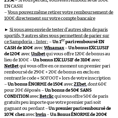
235€
– Si vous perdez, vous êtes remboursé de 100€
EN CASH
–
Vous pouvez même retirer votre remboursement de
100€ directement sur votre compte bancaire
►
Si vous avez envie de tester d’autres sites de paris
sportifs, 9 autres sites vous permettent de parier sur
er
ce Sampdoria – Inter :
–
Un 1
pari remboursé EN
CASH de 100€
avec
Winamax
–
Un bonus EXCLUSIF
de 120€
avec
Unibet
qui vous offre 120€ de bonus au
lieu de 100€ –
Un bonus EXCLUSIF de 310€
avec
NetBet
qui vous offre en ce moment un premier pari
remboursé de 290€ + 20€ de bonus en exclu en
rentrant le code « SOFOOT » lors de votre inscription
–
Un bonus ÉNORME de 150€
avec
ZEbet
, dont 60€
pour 20€ déposés –
Un bonus de 50€ SANS
CONDITION
avec
Betclic
qui vous offre 50€ de paris
gratuits peu importe que votre premier pari soit
gagnant ou perdant –
Un premier pari remboursé de
107€ chez
avec
bwin
–
Un Bonus ÉNORME de 200€