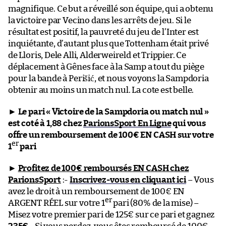
magnifique. Ce but a réveillé son équipe, qui a obtenu
la victoire par Vecino dans les arrêts de jeu. Si le
résultat est positif, la pauvreté du jeu de l’Inter est
inquiétante, d’autant plus que Tottenham était privé
de Lloris, Dele Alli, Alderweireld et Trippier. Ce
déplacement à Gênes face à la Samp a tout du piège
pour la bande à Perišić, et nous voyons la Sampdoria
obtenir au moins un match nul. La cote est belle.
►
Le pari « Victoire de la Sampdoria ou match nul »
est coté à 1,88 chez
ParionsSport En Ligne
qui vous
offre un remboursement de 100€ EN CASH sur votre
er
1
pari
►
Profitez de 100€ remboursés EN CASH chez
ParionsSport
:-
Inscrivez-vous en cliquant ici
– Vous
avez le droit à un remboursement de 100€ EN
er
ARGENT RÉEL sur votre 1
pari (80% de la mise) –
Misez votre premier pari de 125€ sur ce pari et gagnez