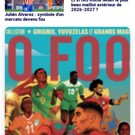
beau maillot extérieur de
2026-2027 ?
Julián Alvarez : symbole d'un
mercato devenu fou