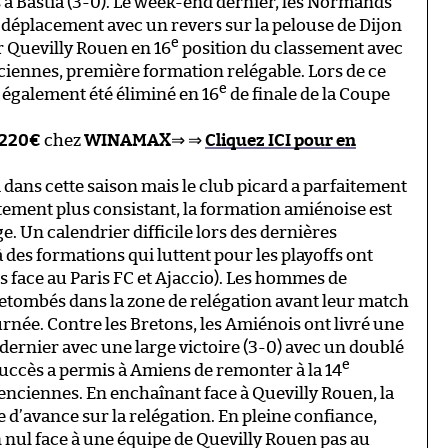
à Bastia (3-0). Le week-end dernier, les Normands
 déplacement avec un revers sur la pelouse de Dijon
e
er Quevilly Rouen en 16
position du classement avec
ciennes, première formation relégable. Lors de ce
e
également été éliminé en 16
de finale de la Coupe
 220€
chez
WINAMAX
⇒ ⇒
Cliquez ICI pour en
i dans cette saison mais le club picard a parfaitement
ttement plus consistant, la formation amiénoise est
. Un calendrier difficile lors des dernières
 des formations qui luttent pour les playoffs ont
s face au Paris FC et Ajaccio). Les hommes de
tombés dans la zone de relégation avant leur match
rnée. Contre les Bretons, les Amiénois ont livré une
ernier avec une large victoire (3-0) avec un doublé
e
 succès a permis à Amiens de remonter à la 14
lenciennes. En enchaînant face à Quevilly Rouen, la
 d’avance sur la relégation. En pleine confiance,
nul face à une équipe de Quevilly Rouen pas au