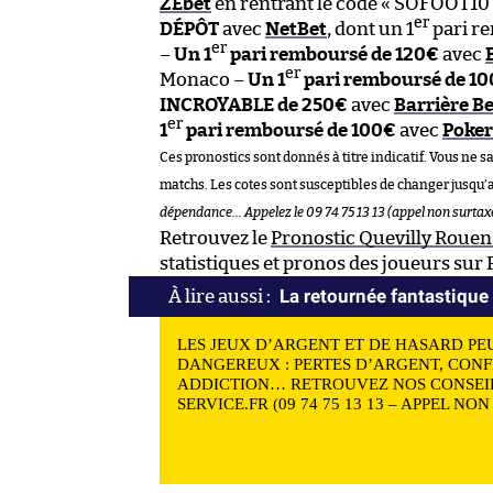
ZEbet
en rentrant le code « SOFOOT10
er
DÉPÔT
avec
NetBet
, dont un 1
pari re
er
–
Un 1
pari remboursé de 120€
avec
er
Monaco –
Un 1
pari remboursé de 10
INCROYABLE de 250€
avec
Barrière Be
er
1
pari remboursé de 100€
avec
Poker
Ces pronostics sont donnés à titre indicatif. Vous ne s
matchs. Les cotes sont susceptibles de changer jusqu’
dépendance… Appelez le 09 74 75 13 13 (appel non surtaxé
Retrouvez le
Pronostic Quevilly Roue
statistiques et pronos des joueurs sur
La retournée fantastiqu
LES JEUX D’ARGENT ET DE HASARD PE
DANGEREUX : PERTES D’ARGENT, CONF
ADDICTION… RETROUVEZ NOS CONSEIL
SERVICE.FR (09 74 75 13 13 – APPEL NO