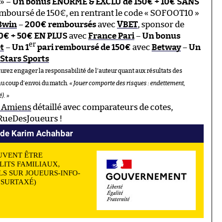
 » –
Un bonus ÉNORME & EXCLU de 150€ + 10€ SANS
mboursé de 150€, en rentrant le code « SOFOOT10 »
Bwin
–
200€ remboursés
avec
VBET
, sponsor de
0€ + 50€ EN PLUS
avec
France Pari
–
Un bonus
er
t
–
Un 1
pari remboursé de 150€
avec
Betway
–
Un
Stars Sports
aurez engager la responsabilité de l’auteur quant aux résultats des
au coup d’envoi du match.
« Jouer comporte des risques : endettement,
). »
n Amiens
détaillé avec comparateurs de cotes,
 RueDesJoueurs !
e de Karim Achahbar
UVENT ÊTRE
LITS FAMILIAUX,
S SUR JOUEURS-INFO-
N SURTAXÉ)