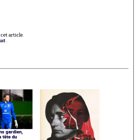
et article.
ant
.
ns gardien,
a tête du