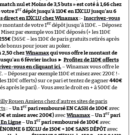
match nul et Moins de 3,5 buts » est coté à 1,66 chez
er
 votre 1
dépôt jusqu’à 110€ en EXCLU jusqu’au 6
rts direct en EXCLU chez Winamax
:-
Inscrivez-vous
er
e montant de votre 1
dépôt jusqu’à 110€. – Déposez
 Misez par exemple vos 110€ déposés (+ les 110€
255€
(365€ – les 110€ de paris gratuits retirés après
0€ de bonus pour jouer au poker.
 à 2,50 chez
Winamax
qui vous offre le montant de
usqu’au 6 février inclus
►
Profitez de 110€ offerts
rivez-vous en cliquant ici.
– Winamax vous offre le
€. – Déposez par exemple 110€ et misez avec 220€ !-
es 110€ offerts) sur ce pari et tentez de gagner
440€
és après le pari).- Vous avez le droit en + à 500€ de
illy Rouen Amiens chez d’autres sites de paris
er
rts
: –
Un 1
pari remboursé EN CASH de 100€
avec
er
0€ et misez avec 200€)
avec
Winamax
–
Un 1
pari
er
 En Ligne
–
Un 1
pari remboursé de 100€
avec
ÉNORME & EXCLU de 150€ + 10€ SANS DÉPÔT
avec