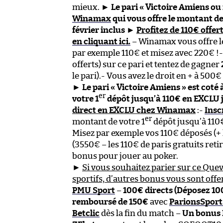
mieux. ►
Le pari « Victoire Amiens ou 
Winamax
qui vous offre le montant de
février inclus
►
Profitez de 110€ offe
en cliquant ici.
– Winamax vous offre l
par exemple 110€ et misez avec 220€ !-
offerts) sur ce pari et tentez de gagner
le pari).- Vous avez le droit en + à 50
►
Le pari « Victoire Amiens » est coté
er
votre 1
dépôt jusqu’à 110€ en EXCLU j
direct en EXCLU chez Winamax
:-
Insc
er
montant de votre 1
dépôt jusqu’à 110
Misez par exemple vos 110€ déposés (+ l
(3550€ – les 110€ de paris gratuits retir
bonus pour jouer au poker.
►
Si vous souhaitez parier sur ce Quev
sportifs, d’autres bonus vous sont offe
PMU Sport
–
100€ directs (Déposez 10
remboursé de 150€
avec
ParionsSport
Betclic
dès la fin du match –
Un bonus 