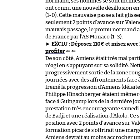
normand, ses hommes se sont inclinés 
ont connu une nouvelle désillusion en
(1-0). Cette mauvaise passe a fait gliss
seulement 2 points d’avance sur Valen
mauvais passage, le promu normand a 
de France par l’AS Monaco (1-3).
►
EXCLU : Déposez 110€ et misez avec
profiter
⇐ ⇐
De son côté, Amiens était très mal part
réagi en s’appuyant sur sa solidité. Ne
progressivement sortie de la zone rouge
journées avec des affrontements face à
freiné la progression d’Amiens (défaite
Philippe Hinschberger étaient même re
face à Guingamp lors de la dernière jou
prestation très encourageante samedi d
de Badji et une réalisation d’Akolo. Ce
position avec 2 points d’avance sur Va
formation picarde s’offrirait une marge
Amiens devrait au moins accrocher un 