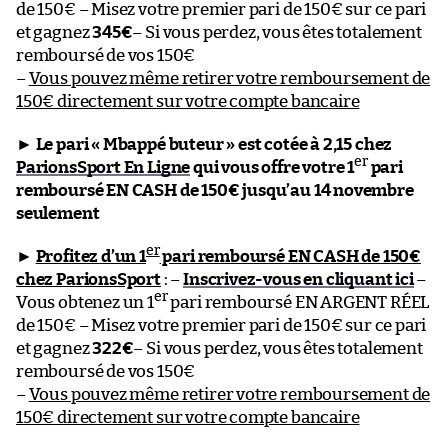
de 150€ – Misez votre premier pari de 150€ sur ce pari
et gagnez
345€
– Si vous perdez, vous êtes totalement
remboursé de vos 150€
–
Vous pouvez même retirer votre remboursement de
150€ directement sur votre compte bancaire
►
Le pari « Mbappé buteur » est cotée à 2,15 chez
er
ParionsSport En Ligne
qui vous offre votre 1
pari
remboursé EN CASH de 150€ jusqu’au 14 novembre
seulement
er
►
Profitez d’un 1
pari remboursé EN CASH de 150€
chez ParionsSport
: –
Inscrivez-vous en cliquant ici
–
er
Vous obtenez un 1
pari remboursé EN ARGENT RÉEL
de 150€ – Misez votre premier pari de 150€ sur ce pari
et gagnez
322€
– Si vous perdez, vous êtes totalement
remboursé de vos 150€
–
Vous pouvez même retirer votre remboursement de
150€ directement sur votre compte bancaire