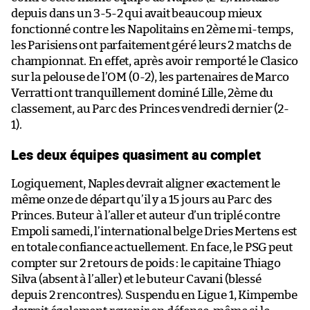
depuis dans un 3-5-2 qui avait beaucoup mieux
fonctionné contre les Napolitains en 2ème mi-temps,
les Parisiens ont parfaitement géré leurs 2 matchs de
championnat. En effet, après avoir remporté le Clasico
sur la pelouse de l’OM (0-2), les partenaires de Marco
Verratti ont tranquillement dominé Lille, 2ème du
classement, au Parc des Princes vendredi dernier (2-
1).
Les deux équipes quasiment au complet
Logiquement, Naples devrait aligner exactement le
même onze de départ qu’il y a 15 jours au Parc des
Princes. Buteur à l’aller et auteur d’un triplé contre
Empoli samedi, l’international belge Dries Mertens est
en totale confiance actuellement. En face, le PSG peut
compter sur 2 retours de poids : le capitaine Thiago
Silva (absent à l’aller) et le buteur Cavani (blessé
depuis 2 rencontres). Suspendu en Ligue 1, Kimpembe