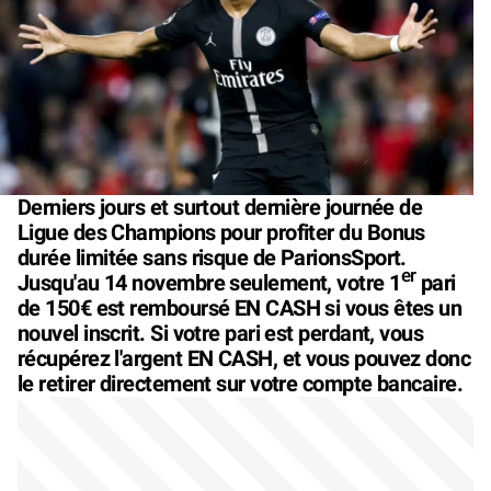
Derniers jours et surtout dernière journée de
Ligue des Champions pour profiter du Bonus
durée limitée sans risque de ParionsSport.
er
Jusqu'au 14 novembre seulement, votre 1
pari
de 150€ est remboursé EN CASH si vous êtes un
nouvel inscrit. Si votre pari est perdant, vous
récupérez l'argent EN CASH, et vous pouvez donc
le retirer directement sur votre compte bancaire.