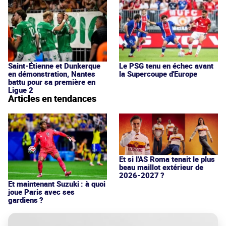
Saint-Étienne et Dunkerque
Le PSG tenu en échec avant
en démonstration, Nantes
la Supercoupe d'Europe
battu pour sa première en
Ligue 2
Articles en tendances
Et si l'AS Roma tenait le plus
beau maillot extérieur de
2026-2027 ?
Et maintenant Suzuki : à quoi
joue Paris avec ses
gardiens ?