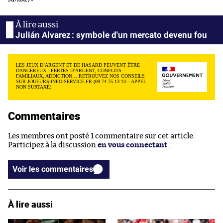
Julián Alvarez : symbole d'un mercato devenu fou
LES JEUX D’ARGENT ET DE HASARD PEUVENT ÊTRE
DANGEREUX : PERTES D’ARGENT, CONFLITS
FAMILIAUX, ADDICTION… RETROUVEZ NOS CONSEILS
SUR JOUEURS-INFO-SERVICE.FR (09 74 75 13 13 – APPEL
NON SURTAXÉ)
Commentaires
Les membres ont posté 1 commentaire sur cet article.
Participez à la discussion
en vous connectant
.
Voir les commentaires
À lire aussi