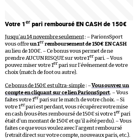
er
Votre 1
pari remboursé EN CASH de 150€
Jusqu’au 14 novembre seulement
: – ParionsSport
er
vous offre
un 1
remboursement de 150€ EN CASH
au lieu de 100€. – Ce bonus vous permet de ne
er
prendre AUCUN RISQUE sur votre 1
pari. – Vous
er
pouvez miser votre 1
pari sur l’événement de votre
choix (match de foot ou autre).
Ce bonus de 150€ est ultra-simple
: –
Vous ouvrez un
compte en cliquant sur ce lien ParionsSport
. – Vous
er
faites votre 1
pari sur le match de votre choix. – Si
er
votre 1
pari est perdant, vous récupérez votre mise
er
en cash (vous êtes remboursé de 150€ si votre 1
pari
était d’un montant de 150€ et qu’il a été perdu). – Vous
faites ce que vous voulez avec l’argent remboursé
(retrait direct sur votre compte, nouveaux paris, etc.).