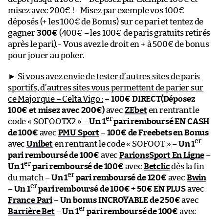
misez avec 200€ !- Misez par exemple vos 100€
déposés (+ les 100€ de Bonus) sur ce pari et tentez de
gagner
300€
(400€ – les 100€ de paris gratuits retirés
après le pari).- Vous avez le droit en + à 500€ de bonus
pour jouer au poker.
►
Si vous avez envie de tester d’autres sites de paris
sportifs, d’autres sites vous permettent de parier sur
ce Majorque – Celta Vigo :
–
100€ DIRECT(Déposez
100€ et misez avec 200€)
avec
ZEbet
en rentrant le
er
code « SOFOOTX2 » –
Un 1
pari remboursé EN CASH
de 100€
avec
PMU Sport
–
100€ de Freebets en Bonus
er
avec
Unibet
en rentrant le code « SOFOOT » –
Un 1
pari remboursé de 100€
avec
ParionsSport En Ligne
–
er
Un 1
pari remboursé de 100€
avec
Betclic
dès la fin
er
du match –
Un 1
pari remboursé de 120€
avec
Bwin
er
–
Un 1
pari remboursé de 100€ + 50€ EN PLUS
avec
France Pari
–
Un bonus INCROYABLE de 250€
avec
er
Barrière Bet
–
Un 1
pari remboursé de 100€
avec