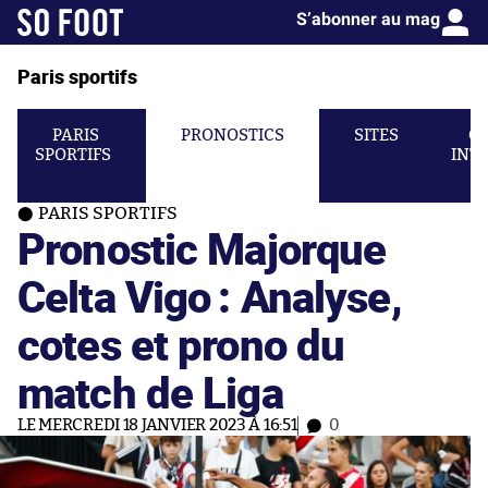
S’abonner au mag
Paris sportifs
PARIS
PRONOSTICS
SITES
C
SPORTIFS
INT
PARIS SPORTIFS
Pronostic Majorque
Celta Vigo : Analyse,
cotes et prono du
match de Liga
LE MERCREDI 18 JANVIER 2023 À 16:51
0