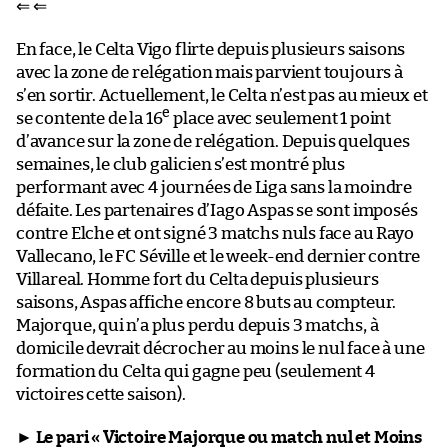
⇐ ⇐
En face, le Celta Vigo flirte depuis plusieurs saisons
avec la zone de relégation mais parvient toujours à
s’en sortir. Actuellement, le Celta n’est pas au mieux et
e
se contente de la 16
place avec seulement 1 point
d’avance sur la zone de relégation. Depuis quelques
semaines, le club galicien s’est montré plus
performant avec 4 journées de Liga sans la moindre
défaite. Les partenaires d’Iago Aspas se sont imposés
contre Elche et ont signé 3 matchs nuls face au Rayo
Vallecano, le FC Séville et le week-end dernier contre
Villareal. Homme fort du Celta depuis plusieurs
saisons, Aspas affiche encore 8 buts au compteur.
Majorque, qui n’a plus perdu depuis 3 matchs, à
domicile devrait décrocher au moins le nul face à une
formation du Celta qui gagne peu (seulement 4
victoires cette saison).
►
Le pari « Victoire Majorque ou match nul et Moins