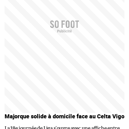
Majorque solide à domicile face au Celta Vigo
La 18e journée de Liga s’ouvre avec une affiche entre