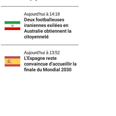
Aujourd'hui à 14:18
Deux footballeuses
iraniennes exilées en
Australie obtiennent la
citoyenneté
Aujourd'hui à 13:52
L’Espagne reste
convaincue d’accueillir la
finale du Mondial 2030