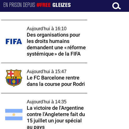
EN PRISON DEPUIS
#FREE
GLEIZES
Aujourd'hui à 16:10
Des organisations pour
les droits humains
demandent une « réforme
systémique » de la FIFA
Aujourd'hui à 15:47
Le FC Barcelone rentre
dans la course pour Rodri
Aujourd'hui à 14:35
La victoire de l'Argentine
contre l'Angleterre fait du
15 juillet un jour spécial
au pays