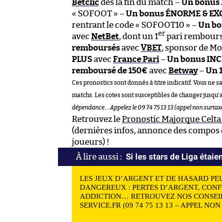
Betclic
dès la fin du match –
Un bonus 
« SOFOOT » –
Un bonus ÉNORME & EXC
rentrant le code « SOFOOT10 » –
Un bo
er
avec
NetBet
, dont un 1
pari remboursé
remboursés
avec
VBET
, sponsor de M
PLUS
avec
France Pari
–
Un bonus IN
remboursé de 150€
avec
Betway
–
Un 
Ces pronostics sont donnés à titre indicatif. Vous ne s
matchs. Les cotes sont susceptibles de changer jusqu’
dépendance… Appelez le 09 74 75 13 13 (appel non surtaxé
Retrouvez le
Pronostic Majorque Celta
(dernières infos, annonce des compos e
joueurs) !
Si les stars de Liga éta
LES JEUX D’ARGENT ET DE HASARD PE
DANGEREUX : PERTES D’ARGENT, CONF
ADDICTION… RETROUVEZ NOS CONSEIL
SERVICE.FR (09 74 75 13 13 – APPEL NO