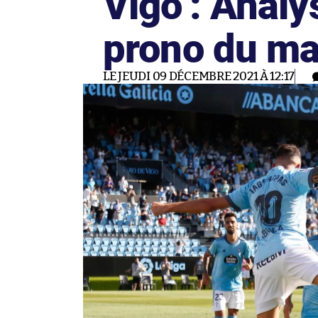
Vigo : Analy
prono du ma
LE JEUDI 09 DÉCEMBRE 2021 À 12:17