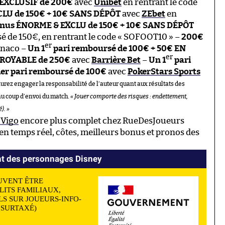
EXCLUSIF de 200€
avec
Unibet
en rentrant le code
LU de 150€ + 10€ SANS DÉPÔT
avec
ZEbet
en
nus ÉNORME & EXCLU de 150€ + 10€ SANS DÉPÔT
 de 150€, en rentrant le code « SOFOOT10 » –
200€
er
onaco –
Un 1
pari remboursé de 100€ + 50€ EN
er
CROYABLE de 250€
avec
Barrière Bet
–
Un 1
pari
1er pari remboursé de 100€
avec
PokerStars Sports
aurez engager la responsabilité de l’auteur quant aux résultats des
au coup d’envoi du match.
« Jouer comporte des risques : endettement,
). »
 Vigo
encore plus complet chez RueDesJoueurs
n temps réel, côtes, meilleurs bonus et pronos des
ient des personnages Disney
UVENT ÊTRE
LITS FAMILIAUX,
S SUR JOUEURS-INFO-
N SURTAXÉ)