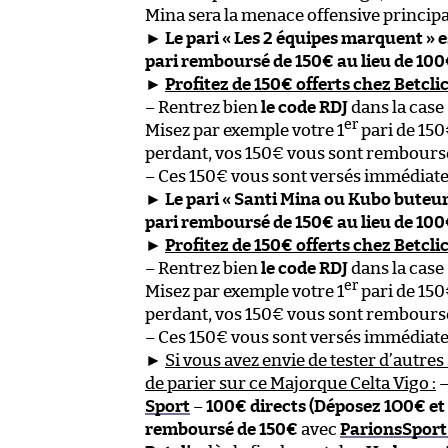
Mina sera la menace offensive principal
►
Le pari « Les 2 équipes marquent » e
pari remboursé de 150€ au lieu de 10
►
Profitez de 150€ offerts chez Betclic
– Rentrez bien
le code RDJ
dans la case
er
Misez par exemple votre 1
pari de 150
perdant, vos 150€ vous sont remboursés
– Ces 150€ vous sont versés immédiate
►
Le pari « Santi Mina ou Kubo buteur 
pari remboursé de 150€ au lieu de 10
►
Profitez de 150€ offerts chez Betclic
– Rentrez bien
le code RDJ
dans la case
er
Misez par exemple votre 1
pari de 150
perdant, vos 150€ vous sont remboursés
– Ces 150€ vous sont versés immédiate
►
Si vous avez envie de tester d’autres 
de parier sur ce Majorque Celta Vigo :
Sport
–
100€ directs (Déposez 1O0€ et
remboursé de 150€
avec
ParionsSport