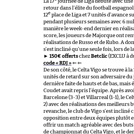
La 17
journée de Liga débute avec une 
retour dans l’élite du football espagno
e
12
place de Liga et 7 unités d’avance s
pendant plusieurs semaines avec 6 nuls 
manière le week-end dernier en réalis
score, les joueurs de Majorque ont ren
réalisations de Russo et de Kubo. A domi
s’est incliné qu’une seule fois, lors de 
►
150€ offerts
chez
Betclic
(EXCLU à d
code « RDJ »
⇐ ⇐
De son côté, le Celta Vigo se trouve à la
unités de retard sur son adversaire du
dernière faite de hauts et de bas, mais 
Coudet avait repris l’équipe. Après avoi
Barcelone (3-3) et Villarreal (1-1), le C
2) avec des réalisations des meilleurs b
revanche, le club de Vigo s’est incliné 
opposition entre deux équipes plutôt 
offrir un match agréable avec des but
de championnat du Celta Vigo, et le de