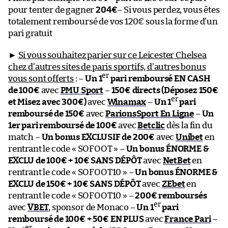
pour tenter de gagner
204€
– Si vous perdez, vous êtes
totalement remboursé de vos 120€ sous la forme d’un
pari gratuit
►
Si vous souhaitez parier sur ce Leicester Chelsea
chez d’autres sites de paris sportifs, d’autres bonus
er
vous sont offerts
: –
Un 1
pari remboursé EN CASH
de 100€
avec
PMU Sport
–
150€ directs (Déposez 150€
er
et Misez avec 300€)
avec
Winamax
–
Un 1
pari
remboursé de 150€
avec
ParionsSport En Ligne
–
Un
1er pari remboursé de 100€
avec
Betclic
dès la fin du
match –
Un bonus EXCLUSIF de 200€
avec
Unibet
en
rentrant le code « SOFOOT » –
Un bonus ÉNORME &
EXCLU de 100€ + 10€ SANS DÉPÔT
avec
NetBet
en
rentrant le code « SOFOOT10 » –
Un bonus ÉNORME &
EXCLU de 150€ + 10€ SANS DÉPÔT
avec
ZEbet
en
rentrant le code « SOFOOT10 » –
200€ remboursés
er
avec
VBET
, sponsor de Monaco –
Un 1
pari
remboursé de 100€ + 50€ EN PLUS
avec
France Pari
–