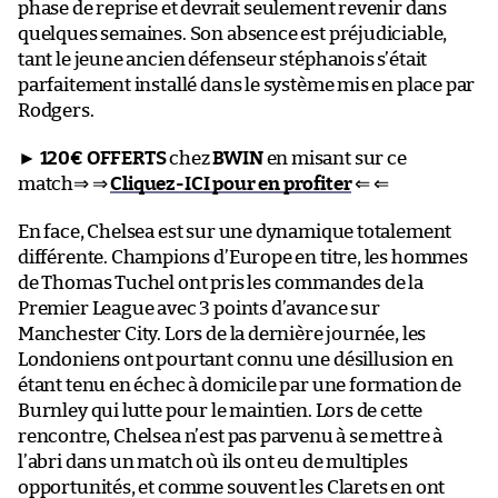
phase de reprise et devrait seulement revenir dans
quelques semaines. Son absence est préjudiciable,
tant le jeune ancien défenseur stéphanois s’était
parfaitement installé dans le système mis en place par
Rodgers.
►
120€ OFFERTS
chez
BWIN
en misant sur ce
match⇒ ⇒
Cliquez-ICI pour en profiter
⇐ ⇐
En face, Chelsea est sur une dynamique totalement
différente. Champions d’Europe en titre, les hommes
de Thomas Tuchel ont pris les commandes de la
Premier League avec 3 points d’avance sur
Manchester City. Lors de la dernière journée, les
Londoniens ont pourtant connu une désillusion en
étant tenu en échec à domicile par une formation de
Burnley qui lutte pour le maintien. Lors de cette
rencontre, Chelsea n’est pas parvenu à se mettre à
l’abri dans un match où ils ont eu de multiples
opportunités, et comme souvent les Clarets en ont