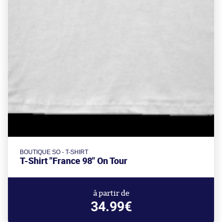
BOUTIQUE SO - T-SHIRT
T-Shirt "France 98" On Tour
à partir de
34.99€