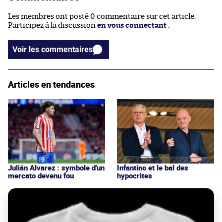
Les membres ont posté 0 commentaire sur cet article.
Participez à la discussion
en vous connectant
.
Voir les commentaires
Articles en tendances
Julián Alvarez : symbole d'un
Infantino et le bal des
mercato devenu fou
hypocrites