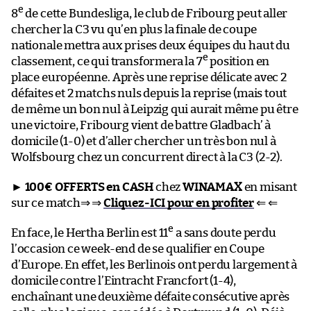
e
8
de cette Bundesliga, le club de Fribourg peut aller
chercher la C3 vu qu’en plus la finale de coupe
nationale mettra aux prises deux équipes du haut du
e
classement, ce qui transformera la 7
position en
place européenne. Après une reprise délicate avec 2
défaites et 2 matchs nuls depuis la reprise (mais tout
de même un bon nul à Leipzig qui aurait même pu être
une victoire, Fribourg vient de battre Gladbach’ à
domicile (1-0) et d’aller chercher un très bon nul à
Wolfsbourg chez un concurrent direct à la C3 (2-2).
►
100€ OFFERTS en CASH
chez
WINAMAX
en misant
sur ce match⇒ ⇒
Cliquez-ICI pour en profiter
⇐ ⇐
e
En face, le Hertha Berlin est 11
a sans doute perdu
l’occasion ce week-end de se qualifier en Coupe
d’Europe. En effet, les Berlinois ont perdu largement à
domicile contre l’Eintracht Francfort (1-4),
enchaînant une deuxième défaite consécutive après