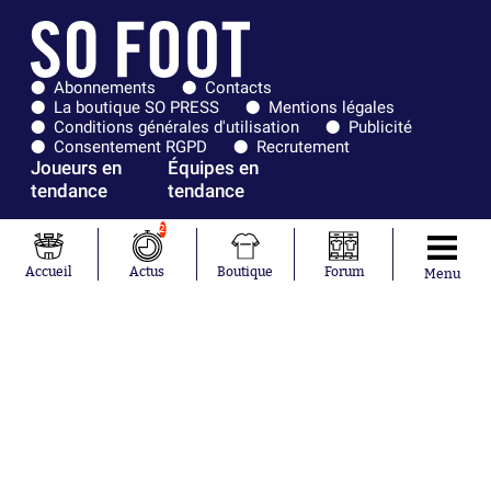
Abonnements
Contacts
La boutique SO PRESS
Mentions légales
Conditions générales d'utilisation
Publicité
Consentement RGPD
Recrutement
Joueurs en
Équipes en
tendance
tendance
2
Mohamed
Chelsea
Salah
Paris Saint-
Mykhailo
Germain
Accueil
Actus
Boutique
Forum
Menu
Mudryk
Bordeaux
Neymar
Olympique
Khalis Merah
lyonnais
Loïs Openda
FIFA
Moussa
Real Madrid
Niakhaté
RC Strasbourg
Nicolás
AC Milan
Tagliafico
France
Pavel Šulc
RC Lens
Josh Maja
Gauthier Hein