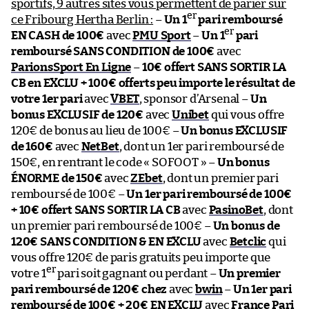
sportifs, 9 autres sites vous permettent de parier sur
er
ce Fribourg Hertha Berlin :
–
Un 1
pari remboursé
er
EN CASH de 100€
avec
PMU Sport
–
Un 1
pari
remboursé SANS CONDITION de 100€
avec
ParionsSport En Ligne
–
10€ offert SANS SORTIR LA
CB en EXCLU + 100€ offerts peu importe le résultat de
votre 1er pari
avec
VBET
, sponsor d’Arsenal –
Un
bonus EXCLUSIF de 120€
avec
Unibet
qui vous offre
120€ de bonus au lieu de 100€ –
Un bonus EXCLUSIF
de 160€
avec
NetBet
, dont un 1er pari remboursé de
150€, en rentrant le code « SOFOOT » –
Un bonus
ÉNORME de 150€
avec
ZEbet
, dont un premier pari
remboursé de 100€ –
Un 1er pari remboursé de 100€
+ 10€ offert SANS SORTIR LA CB
avec
PasinoBet
, dont
un premier pari remboursé de 100€ –
Un bonus de
120€ SANS CONDITION & EN EXCLU
avec
Betclic
qui
vous offre 120€ de paris gratuits peu importe que
er
votre 1
pari soit gagnant ou perdant –
Un premier
pari remboursé de 120€ chez
avec
bwin
–
Un 1er pari
remboursé de 100€ + 20€ EN EXCLU
avec
France Pari