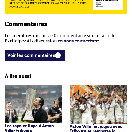
FAMILIAUX, ADDICTION… RETROUVEZ NOS CONSEILS
SUR JOUEURS-INFO-SERVICE.FR (09 74 75 13 13 – APPEL
NON SURTAXÉ)
Commentaires
Les membres ont posté 0 commentaire sur cet article.
Participez à la discussion
en vous connectant
.
Voir les commentaires
À lire aussi
Les tops et flops d’Aston
Aston Villa fait joujou avec
Villa-Fribourg
Fribourg et remporte la