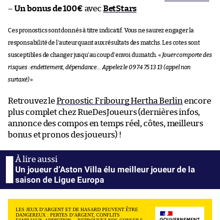
–
Un bonus de 100€
avec
BetStars
Ces pronostics sont donnés à titre indicatif. Vous ne saurez engager la
responsabilité de l’auteur quant aux résultats des matchs. Les cotes sont
susceptibles de changer jusqu’au coup d’envoi du match. «
Jouer comporte des
risques : endettement, dépendance… Appelez le 09 74 75 13 13 (appel non
surtaxé)
»
Retrouvez le
Pronostic Fribourg Hertha Berlin
encore
plus complet chez RueDesJoueurs (dernières infos,
annonce des compos en temps réel, côtes, meilleurs
bonus et pronos des joueurs) !
Un joueur d’Aston Villa élu meilleur joueur de la
saison de Ligue Europa
LES JEUX D’ARGENT ET DE HASARD PEUVENT ÊTRE
DANGEREUX : PERTES D’ARGENT, CONFLITS