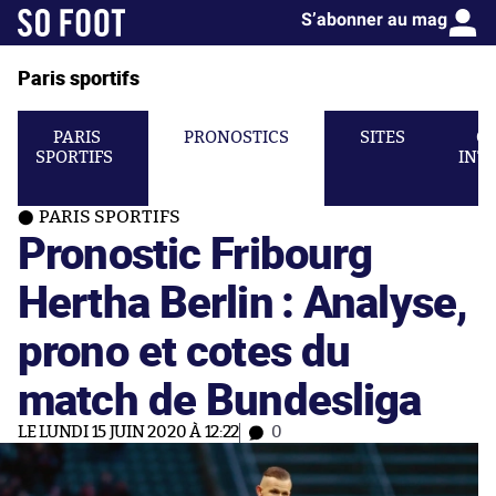
S’abonner au mag
Paris sportifs
PARIS
PRONOSTICS
SITES
C
SPORTIFS
INT
PARIS SPORTIFS
Pronostic Fribourg
Hertha Berlin : Analyse,
prono et cotes du
match de Bundesliga
LE LUNDI 15 JUIN 2020 À 12:22
0