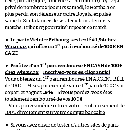
celle, plus logique, concédée à Dortmund (1-0). Déjà
privé de nombreux joueurs samedi, le Hertha a en
plus perdu son défenseur cadre Boyata, expulsé
samedi. Sur la lancée de ses deux bons derniers
matchs, Fribourg pourrait s’imposer ce mardi.
►
Le pari « Victoire Fribourg » est coté à 1,94 chez
er
Winamax
qui offre un 1
pari remboursé de 100€ EN
CASH
er
►
Profitez d’un 1
pari remboursé EN CASH de 100€
chez Winamax
–
Inscrivez-vous en cliquant ici
–
er
Vous obtenez un 1
pari remboursé EN ARGENT RÉEL
er
de 100€ – Misez par exemple votre 1
pari de 100€ sur
ce pari et gagnez
194€
– Si vous perdez, vous êtes
totalement remboursé de vos 100€
–
Vous pouvez même retirer votre remboursement de
100€ directement sur votre compte bancaire
►
Si vous avez envie de tester d’autres sites de paris