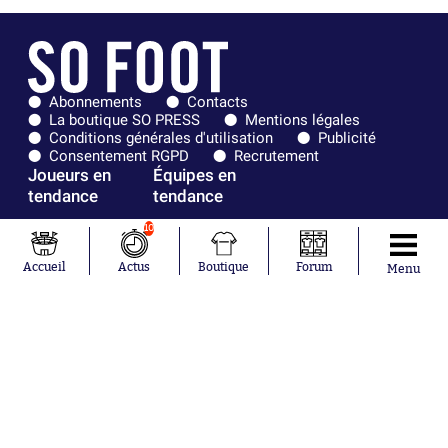
Abonnements
Contacts
La boutique SO PRESS
Mentions légales
Conditions générales d'utilisation
Publicité
Consentement RGPD
Recrutement
Joueurs en
Équipes en
tendance
tendance
10
Mohamed
Chelsea
Salah
Paris Saint-
Accueil
Actus
Boutique
Forum
Mykhailo
Germain
Menu
Mudryk
Bordeaux
Neymar
Olympique
Khalis Merah
lyonnais
Loïs Openda
FIFA
Moussa
Real Madrid
Niakhaté
RC Strasbourg
Nicolás
AC Milan
Tagliafico
France
Pavel Šulc
RC Lens