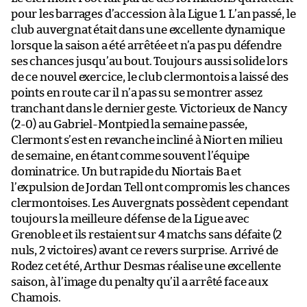
pour les barrages d’accession à la Ligue 1. L’an passé, le
club auvergnat était dans une excellente dynamique
lorsque la saison a été arrêtée et n’a pas pu défendre
ses chances jusqu’au bout. Toujours aussi solide lors
de ce nouvel exercice, le club clermontois a laissé des
points en route car il n’a pas su se montrer assez
tranchant dans le dernier geste. Victorieux de Nancy
(2-0) au Gabriel-Montpied la semaine passée,
Clermont s’est en revanche incliné à Niort en milieu
de semaine, en étant comme souvent l’équipe
dominatrice. Un but rapide du Niortais Ba et
l’expulsion de Jordan Tell ont compromis les chances
clermontoises. Les Auvergnats possèdent cependant
toujours la meilleure défense de la Ligue avec
Grenoble et ils restaient sur 4 matchs sans défaite (2
nuls, 2 victoires) avant ce revers surprise. Arrivé de
Rodez cet été, Arthur Desmas réalise une excellente
saison, à l’image du penalty qu’il a arrêté face aux
Chamois.