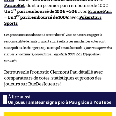
PasinoBet
, dont un premier pari remboursé de 100€ –
er
Un 1
pari remboursé de 100€ + 50€
avec
France Pari
er
–
Un 1
pari remboursé de 100€
avec
Pokerstars
Sports
Ces pronostics sont donnés à titre indicatif. Vous ne saurez engager la
responsabilité de l’auteur quant aux résultats des matchs. Les cotes sont
susceptibles de changer jusqu’au coup d’envoi du match. «
Jouer comporte des
risques : endettement, dépendance… Appelez le 09 74 75 13 13 (appel non
surtaxé)
»
Retrouvez le
Pronostic Clermont Pau
détaillé avec
comparateurs de cotes, statistiques et pronos des
joueurs sur RueDesJoueurs !
Un joueur amateur signe pro à Pau grâce à YouTube