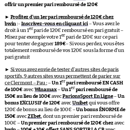
offrir un premier pari remboursé de 120€
►
Profitez d’un 1er pari remboursé de 120€ chez
bwin
:-
Inscrivez-vous en cliquant ici
– Vous avez le
er
droit à un 1
pari de 120€ remboursé en pari gratuit –
er
Misez par exemple votre 1
pari de 120€ sur ce pari
pour tenter de gagner
189€
– Si vous perdez, vous êtes
totalement remboursé de vos 120€ sous la forme d’un
pari gratuit
►
Si vous avez envie de tester d’autres sites de paris
sportifs, 9 autres sites vous permettent de parier sur
er
ce Clermont – Pau :
–
Un 1
pari remboursé EN CASH
er
de 100€
avec
Winamax
–
Un 1
pari remboursé de
150€ au lieu de 100€
avec
ParionsSport En Ligne
–
Un
bonus EXCLUSIF de 120€
avec
Unibet
qui vous offre
120€ de bonus au lieu de 100€ –
Un bonus ÉNORME de
150€
avec
ZEbet
, dont un premier pari remboursé de
100€ –
Un premier pari remboursé de 120€ chez
avec
bwin
–
100€ + 10€ offert SANS SORTIR LA CB
avec