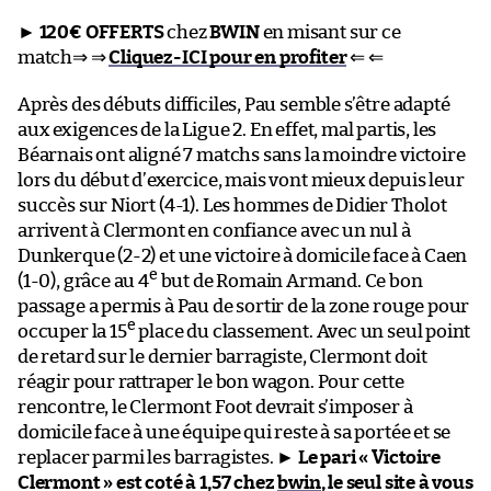
►
120€ OFFERTS
chez
BWIN
en misant sur ce
match⇒ ⇒
Cliquez-ICI pour en profiter
⇐ ⇐
Après des débuts difficiles, Pau semble s’être adapté
aux exigences de la Ligue 2. En effet, mal partis, les
Béarnais ont aligné 7 matchs sans la moindre victoire
lors du début d’exercice, mais vont mieux depuis leur
succès sur Niort (4-1). Les hommes de Didier Tholot
arrivent à Clermont en confiance avec un nul à
Dunkerque (2-2) et une victoire à domicile face à Caen
e
(1-0), grâce au 4
but de Romain Armand. Ce bon
passage a permis à Pau de sortir de la zone rouge pour
e
occuper la 15
place du classement. Avec un seul point
de retard sur le dernier barragiste, Clermont doit
réagir pour rattraper le bon wagon. Pour cette
rencontre, le Clermont Foot devrait s’imposer à
domicile face à une équipe qui reste à sa portée et se
replacer parmi les barragistes. ►
Le pari « Victoire
Clermont » est coté à 1,57 chez
bwin
, le seul site à vous