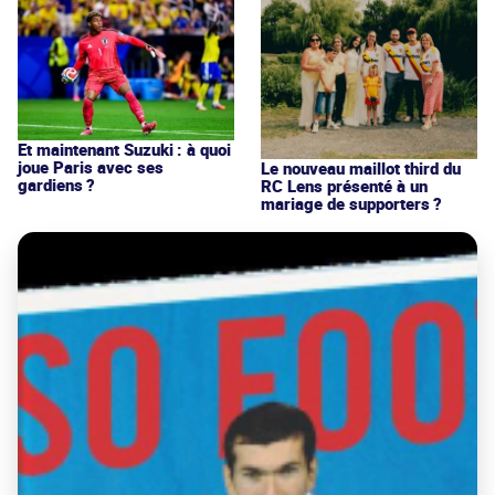
Et maintenant Suzuki : à quoi
joue Paris avec ses
Le nouveau maillot third du
gardiens ?
RC Lens présenté à un
mariage de supporters ?