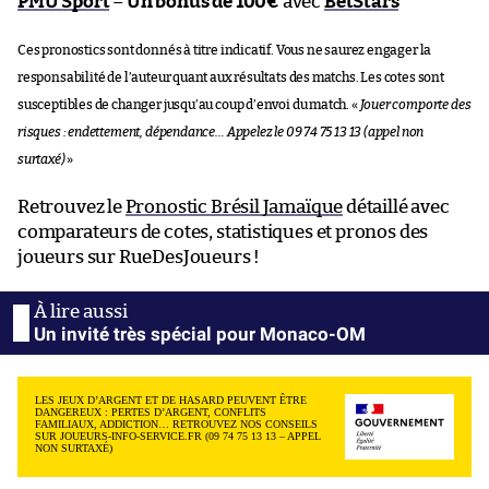
PMU Sport
–
Un bonus de 100€
avec
BetStars
Ces pronostics sont donnés à titre indicatif. Vous ne saurez engager la
responsabilité de l’auteur quant aux résultats des matchs. Les cotes sont
susceptibles de changer jusqu’au coup d’envoi du match. «
Jouer comporte des
risques : endettement, dépendance… Appelez le 09 74 75 13 13 (appel non
surtaxé)
»
Retrouvez le
Pronostic Brésil Jamaïque
détaillé avec
comparateurs de cotes, statistiques et pronos des
joueurs sur RueDesJoueurs !
Un invité très spécial pour Monaco-OM
LES JEUX D’ARGENT ET DE HASARD PEUVENT ÊTRE
DANGEREUX : PERTES D’ARGENT, CONFLITS
FAMILIAUX, ADDICTION… RETROUVEZ NOS CONSEILS
SUR JOUEURS-INFO-SERVICE.FR (09 74 75 13 13 – APPEL
NON SURTAXÉ)