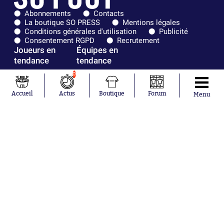
Abonnements
Contacts
La boutique SO PRESS
Mentions légales
Conditions générales d'utilisation
Publicité
Consentement RGPD
Recrutement
Joueurs en
Équipes en
tendance
tendance
0
Maghnes
Paris Saint-
Akliouche
Germain
Accueil
Actus
Boutique
Forum
Menu
Mohamed
Olympique de
Salah
Marseille
Lionel Messi
Real Madrid
Ferrán Torres
FIFA
Kilian Corredor
Olympique
Franco
lyonnais
Mastantuono
AS Monaco
Orel Mangala
FC Barcelone
Rio Mavuba
Argentine
Rodri
RC Strasbourg
Mika Godts
Trabzonspor