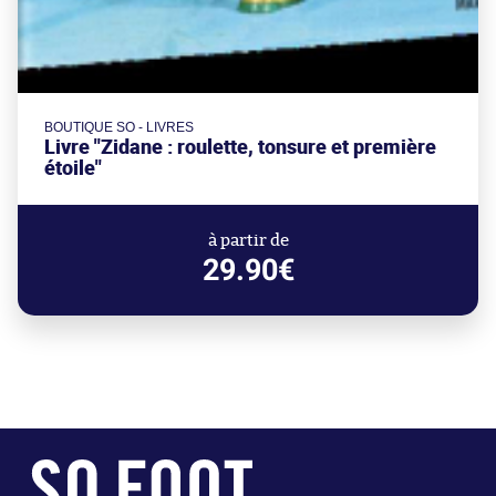
BOUTIQUE SO - LIVRES
Livre "Zidane : roulette, tonsure et première
étoile"
à partir de
29.90€