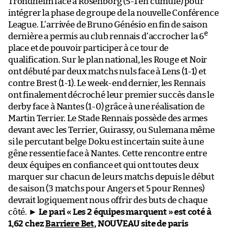
Trondheim face à Rosenborg (5-1 en cumulé) pour
intégrer la phase de groupe de la nouvelle Conférence
League. L’arrivée de Bruno Génésio en fin de saison
e
dernière a permis au club rennais d’accrocher la 6
place et de pouvoir participer à ce tour de
qualification. Sur le plan national, les Rouge et Noir
ont débuté par deux matchs nuls face à Lens (1-1) et
contre Brest (1-1). Le week-end dernier, les Rennais
ont finalement décroché leur premier succès dans le
derby face à Nantes (1-0) grâce à une réalisation de
Martin Terrier. Le Stade Rennais possède des armes
devant avec les Terrier, Guirassy, ou Sulemana même
si le percutant belge Doku est incertain suite à une
gêne ressentie face à Nantes. Cette rencontre entre
deux équipes en confiance et qui ont toutes deux
marquer sur chacun de leurs matchs depuis le début
de saison (3 matchs pour Angers et 5 pour Rennes)
devrait logiquement nous offrir des buts de chaque
côté. ►
Le pari « Les 2 équipes marquent » est coté à
1,62 chez
Barriere Bet
, NOUVEAU site de paris