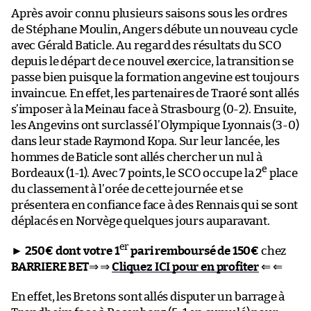
Après avoir connu plusieurs saisons sous les ordres
de Stéphane Moulin, Angers débute un nouveau cycle
avec Gérald Baticle. Au regard des résultats du SCO
depuis le départ de ce nouvel exercice, la transition se
passe bien puisque la formation angevine est toujours
invaincue. En effet, les partenaires de Traoré sont allés
s’imposer à la Meinau face à Strasbourg (0-2). Ensuite,
les Angevins ont surclassé l’Olympique Lyonnais (3-0)
dans leur stade Raymond Kopa. Sur leur lancée, les
hommes de Baticle sont allés chercher un nul à
e
Bordeaux (1-1). Avec 7 points, le SCO occupe la 2
place
du classement à l’orée de cette journée et se
présentera en confiance face à des Rennais qui se sont
déplacés en Norvège quelques jours auparavant.
er
►
250€ dont votre 1
pari remboursé de 150€
chez
BARRIERE BET
⇒ ⇒
Cliquez ICI pour en profiter
⇐ ⇐
En effet, les Bretons sont allés disputer un barrage à