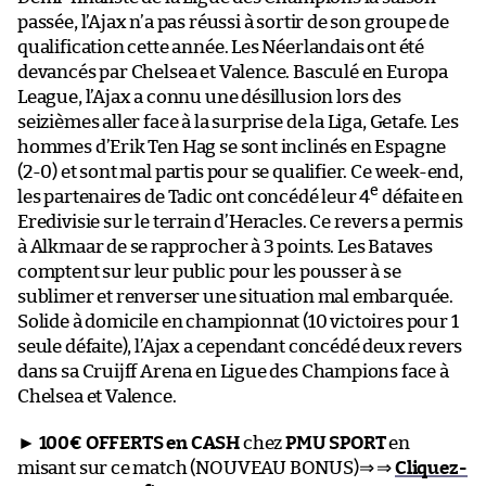
passée, l’Ajax n’a pas réussi à sortir de son groupe de
qualification cette année. Les Néerlandais ont été
devancés par Chelsea et Valence. Basculé en Europa
League, l’Ajax a connu une désillusion lors des
seizièmes aller face à la surprise de la Liga, Getafe. Les
hommes d’Erik Ten Hag se sont inclinés en Espagne
(2-0) et sont mal partis pour se qualifier. Ce week-end,
e
les partenaires de Tadic ont concédé leur 4
défaite en
Eredivisie sur le terrain d’Heracles. Ce revers a permis
à Alkmaar de se rapprocher à 3 points. Les Bataves
comptent sur leur public pour les pousser à se
sublimer et renverser une situation mal embarquée.
Solide à domicile en championnat (10 victoires pour 1
seule défaite), l’Ajax a cependant concédé deux revers
dans sa Cruijff Arena en Ligue des Champions face à
Chelsea et Valence.
►
100€ OFFERTS en CASH
chez
PMU SPORT
en
misant sur ce match (NOUVEAU BONUS)⇒ ⇒
Cliquez-