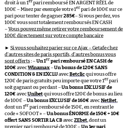
er
droit à un 1
pari remboursé EN ARGENT RÉEL de
er
100€ – Misez par exemple votre 1
pari de 100€ sur ce
pari pour tenter de gagner
285€
– Si vous perdez, vos
100€ vous sont totalement remboursés EN CASH
–
Vous pouvez même retirer votre remboursement de
100€ directement sur votre compte bancaire
►
Si vous souhaitez parier sur ce Ajax – Getafe chez
d’autres sites de paris sportifs, d’autres bonus vous
er
sont offerts
: –
Un 1
pari remboursé EN CASH de
100€
avec
Winamax
–
Un bonus de 120€ SANS
CONDITION & EN EXCLU
avec
Betclic
qui vous offre
er
120€ de paris gratuits peu importe que votre 1
pari
soit gagnant ou perdant –
Un bonus EXCLUSIF de
120€
avec
Unibet
qui vous offre 120€ de bonus au lieu
de 100€ –
Un bonus EXCLUSIF de 160€
avec
NetBet
,
er
dont un 1
pari remboursé de 150€, en rentrant le
code « SOFOOT » –
Un bonus ÉNORME de 150€ + 10€
offert SANS SORTIR LA CB
avec
ZEbet
, dont un
premier pari remboursé de 100€ –
Un 1er pari