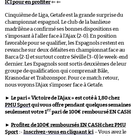
ICI pour en profiter
⇐ ⇐
Cinquième de Liga, Getafe est la grande surprise du
championnat espagnol. Le club de la banlieue
madrilène a confirmé ses bonnes dispositions en
s’imposant à l’aller face à l’Ajax (2-0). En position
favorable pour se qualifier, les Espagnols restent en
revanche sur deux défaites en championnat face au
Barca (2-1) et surtout contre Séville (3-0) le week-end
dernier. Les Espagnols sont sortis deuxièmes de leur
groupe de qualification qui comprenait Bâle,
Krasnodar et Trabzonspor. Pour ce match retour,
nous voyons l’Ajax s’imposer face à Getafe.
►
Le pari « Victoire de l’Ajax » est coté à 1,80 chez
PMU Sport
qui vous offre pendant quelques semaines
er
seulement votre 1
pari de 100€ remboursé EN CASH
►
Profitez de 100€ remboursés EN CASH chez PMU
Sport
:-
Inscrivez-vous en cliquant ici
– Vous avez le