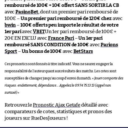
remboursé de 100€ + 10€ offert SANS SORTIR LA CB
avec
PasinoBet
, dont un premier pari remboursé de
100€ –
Un premier pari remboursé de 120€ chez
avec
bwin
–
100€ offerts peu importe le résultat de votre
1er pari
avec
VBET
Un 1er pari remboursé de 100€ +
20€ EN EXCLU avec
France Pari
–
Un 1er pari
remboursé SANS CONDITION de 100€
avec
Parions
Sport
–
Un bonus de 100€
avec
BetStars
Ces pronostics sont donnés à titre indicatif. Vous ne saurez engager la
responsabilité de l’auteur quant aux résultats des matchs. Les cotes sont
susceptibles de changer jusqu’au coup d’envoi du match. «
Jouer comporte des
risques : endettement, dépendance… Appelez le 09 74 75 13 13 (appel non
surtaxé)
»
Retrouvez le
Pronostic Ajax Getafe
détaillé avec
comparateurs de cotes, statistiques et pronos des
joueurs sur RueDesJoueurs !