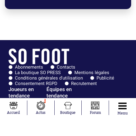
Abonnements
Contacts
La boutique SO PRESS
Mentions légales
Conditions générales d'utilisation
Publicité
Consentement RGPD
Recrutement
Joueurs en
Équipes en
tendance
tendance
1
Khalis Merah
FIFA
Loïs Openda
Real Madrid
Accueil
Actus
Boutique
Forum
Menu
Moussa
Bordeaux
Niakhaté
France
Nicolás
Chelsea
Tagliafico
Paris Saint-