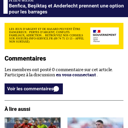
Benfica, Beşiktaş et Anderlecht prennent une option
pour les barrages
LES JEUX D’ARGENT ET DE HASARD PEUVENT ÊTRE
DANGEREUX : PERTES D’ARGENT, CONFLITS
FAMILIAUX, ADDICTION… RETROUVEZ NOS CONSEILS
SUR JOUEURS-INFO-SERVICE.FR (09 74 75 13 13 – APPEL
NON SURTAXÉ)
Commentaires
Les membres ont posté 0 commentaire sur cet article.
Participez à la discussion
en vous connectant
.
Voir les commentaires
À lire aussi