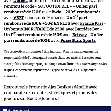
avec
NetBet
, dont un 1
pari remboursé de 100€, en
rentrant le code « SOFOOT10FREE » –
Un 1er pari
remboursé de 120€
avec
Bwin
–
200€ remboursés
er
avec
VBET
, sponsor de Monaco –
Un 1
pari
remboursé de 100€ + 50€ EN PLUS
avec
France Pari
–
Un bonus INCROYABLE de 250€
avec
Barrière Bet
–
er
Un 1
pari remboursé de 150€
avec
Betway
–
Un 1er
pari remboursé de 100€
avec
PokerStars Sports
Ces pronostics sont donnés à titre indicatif. Vous ne saurez engager la
responsabilité de l’auteur quant aux résultats des matchs. Les cotes sont
susceptibles de changer jusqu’au coup d’envoi du match. «
Jouer comporte des
risques : endettement, dépendance… Appelez le 09 74 75 13 13 (appel non
surtaxé)
»
Retrouvez le
Pronostic Ajax Besiktas
détaillé avec
comparateurs de cotes, statistiques et pronos des
joueurs sur RueDesJoueurs !