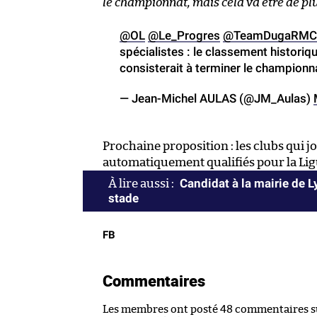
le championnat, mais cela va être de plus
@OL
@Le_Progres
@TeamDugaRMC
spécialistes : le classement historiqu
consisterait à terminer le championnat
— Jean-Michel AULAS (@JM_Aulas)
Prochaine proposition : les clubs qui 
automatiquement qualifiés pour la Li
Candidat à la mairie de 
stade
FB
Commentaires
Les membres ont posté 48 commentaires sur