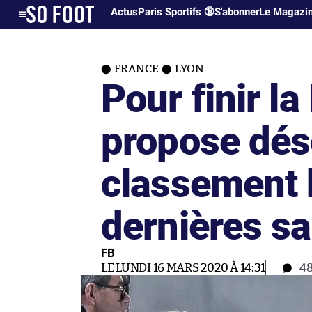
Actus
Paris Sportifs 🔞
S'abonner
Le Magazi
FRANCE
LYON
Pour finir la
propose dés
classement 
dernières s
FB
LE LUNDI 16 MARS 2020 À 14:31
4