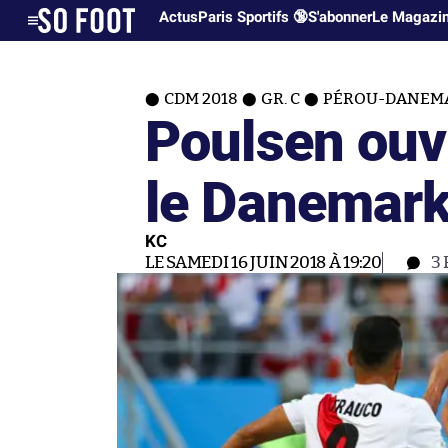
Actus
Paris Sportifs 🔞
S'abonner
Le Magazi
CDM 2018
GR. C
PÉROU-DANEM
Poulsen ouvr
le Danemar
KC
LE SAMEDI 16 JUIN 2018 À 19:20
3