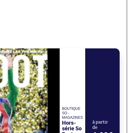
BOUTIQUE
SO -
MAGAZINES
Hors-
à partir
série So
de