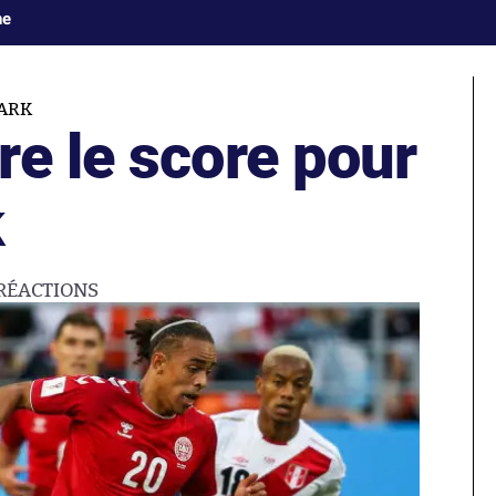
ne
ARK
e le score pour
k
RÉACTIONS