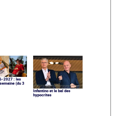
6-2027 : les
 semaine (du 3
Infantino et le bal des
hypocrites