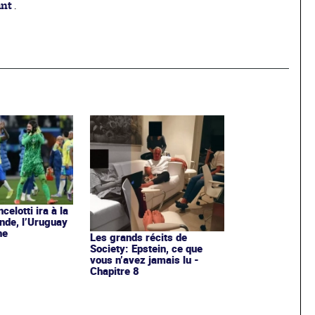
ant
.
celotti ira à la
nde, l’Uruguay
he
Les grands récits de
Society: Epstein, ce que
vous n’avez jamais lu -
Chapitre 8