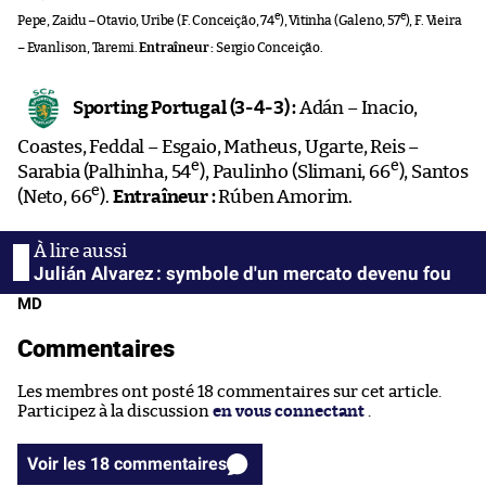
e
e
Pepe, Zaidu – Otavio, Uribe (F. Conceição, 74
), Vitinha (Galeno, 57
), F. Vieira
– Evanlison, Taremi.
Entraîneur :
Sergio Conceição.
Sporting Portugal (3-4-3) :
Adán – Inacio,
Coastes, Feddal – Esgaio, Matheus, Ugarte, Reis –
e
e
Sarabia (Palhinha, 54
), Paulinho (Slimani, 66
), Santos
e
(Neto, 66
).
Entraîneur :
Rúben Amorim.
Julián Alvarez : symbole d'un mercato devenu fou
MD
Commentaires
Les membres ont posté 18 commentaires sur cet article.
Participez à la discussion
en vous connectant
.
Voir les 18 commentaires