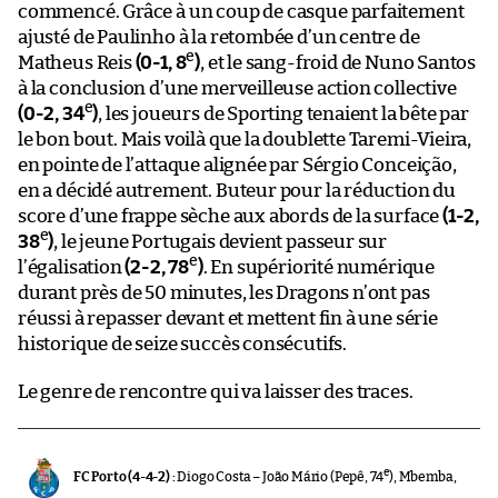
commencé. Grâce à un coup de casque parfaitement
ajusté de Paulinho à la retombée d’un centre de
e
Matheus Reis
(0-1, 8
)
, et le sang-froid de Nuno Santos
à la conclusion d’une merveilleuse action collective
e
(0-2, 34
)
, les joueurs de Sporting tenaient la bête par
le bon bout. Mais voilà que la doublette Taremi-Vieira,
en pointe de l’attaque alignée par Sérgio Conceição,
en a décidé autrement. Buteur pour la réduction du
score d’une frappe sèche aux abords de la surface
(1-2,
e
38
)
, le jeune Portugais devient passeur sur
e
l’égalisation
(2-2, 78
)
. En supériorité numérique
durant près de 50 minutes, les Dragons n’ont pas
réussi à repasser devant et mettent fin à une série
historique de seize succès consécutifs.
Le genre de rencontre qui va laisser des traces.
e
FC Porto (4-4-2) :
Diogo Costa – João Mário (Pepê, 74
), Mbemba,