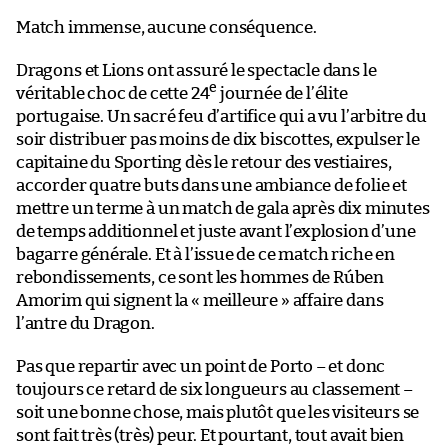
Match immense, aucune conséquence.
Dragons et Lions ont assuré le spectacle dans le
e
véritable choc de cette 24
journée de l’élite
portugaise. Un sacré feu d’artifice qui a vu l’arbitre du
soir distribuer pas moins de dix biscottes, expulser le
capitaine du Sporting dès le retour des vestiaires,
accorder quatre buts dans une ambiance de folie et
mettre un terme à un match de gala après dix minutes
de temps additionnel et juste avant l’explosion d’une
bagarre générale. Et à l’issue de ce match riche en
rebondissements, ce sont les hommes de Rúben
Amorim qui signent la « meilleure » affaire dans
l’antre du Dragon.
Pas que repartir avec un point de Porto – et donc
toujours ce retard de six longueurs au classement –
soit une bonne chose, mais plutôt que les visiteurs se
sont fait très (très) peur. Et pourtant, tout avait bien