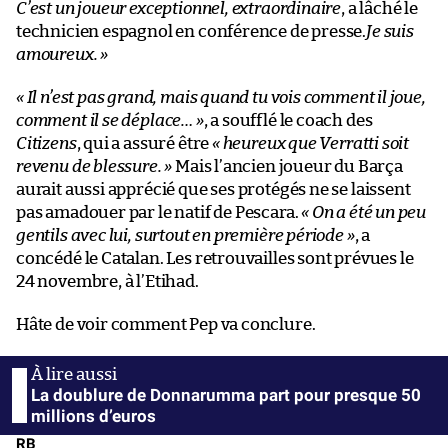
C’est un joueur exceptionnel, extraordinaire
, a lâché le
technicien espagnol en conférence de presse.
Je suis
amoureux. »
« Il n’est pas grand, mais quand tu vois comment il joue,
comment il se déplace… »
, a soufflé le coach des
Citizens
, qui a assuré être
« heureux que Verratti soit
revenu de blessure. »
Mais l’ancien joueur du Barça
aurait aussi apprécié que ses protégés ne se laissent
pas amadouer par le natif de Pescara.
« On a été un peu
gentils avec lui, surtout en première période »
, a
concédé le Catalan. Les retrouvailles sont prévues le
24 novembre, à l’Etihad.
Hâte de voir comment Pep va conclure.
La doublure de Donnarumma part pour presque 50
millions d’euros
RB