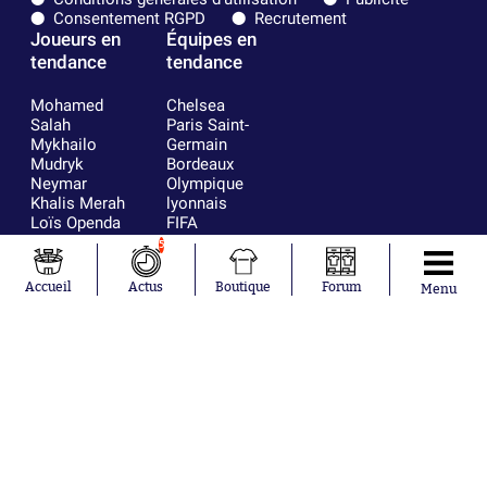
Consentement RGPD
Recrutement
Joueurs en
Équipes en
tendance
tendance
Mohamed
Chelsea
Salah
Paris Saint-
Mykhailo
Germain
Mudryk
Bordeaux
Neymar
Olympique
Khalis Merah
lyonnais
Loïs Openda
FIFA
Moussa
Real Madrid
5
Niakhaté
RC Strasbourg
Nicolás
AC Milan
Accueil
Actus
Boutique
Forum
Menu
Tagliafico
France
Pavel Šulc
RC Lens
Josh Maja
Gauthier Hein