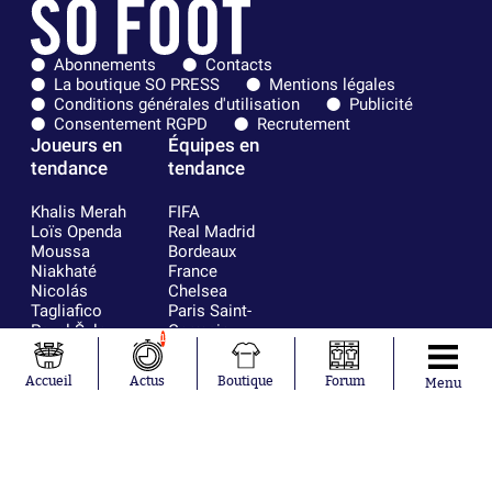
Abonnements
Contacts
La boutique SO PRESS
Mentions légales
Conditions générales d'utilisation
Publicité
Consentement RGPD
Recrutement
Joueurs en
Équipes en
tendance
tendance
Khalis Merah
FIFA
Loïs Openda
Real Madrid
Moussa
Bordeaux
Niakhaté
France
Nicolás
Chelsea
Tagliafico
Paris Saint-
Pavel Šulc
Germain
1
Gauthier Hein
Olympique
Lionel Messi
lyonnais
Accueil
Actus
Boutique
Forum
Menu
Gonzalo
AC Milan
García Torres
RC Strasbourg
Gio Reyna
RC Lens
Leandro
Paredes