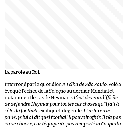
La parole au Roi.
Interrogé par le quotidien
A Folha de São Paulo
, Pelé a
évoqué l’échec de la
Seleção
au dernier Mondial et
notamment le cas de Neymar. «
C’est devenu difficile
de défendre Neymar pour toutes ces choses qu’il fait à
côté du football
, explique la légende.
Et je lui en ai
parlé, je lui ai dit quel football il pouvait offrir. Il n’a pas
eu de chance, car l’équipe n’a pas remporté la Coupe du