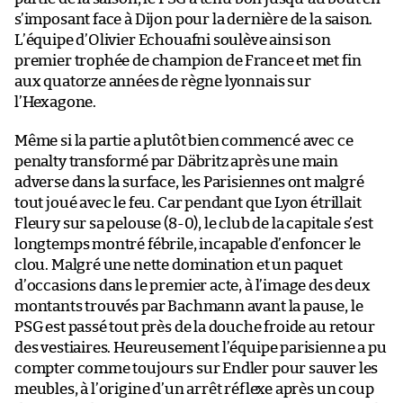
s’imposant face à Dijon pour la dernière de la saison.
L’équipe d’Olivier Echouafni soulève ainsi son
premier trophée de champion de France et met fin
aux quatorze années de règne lyonnais sur
l’Hexagone.
Même si la partie a plutôt bien commencé avec ce
penalty transformé par Däbritz après une main
adverse dans la surface, les Parisiennes ont malgré
tout joué avec le feu. Car pendant que Lyon étrillait
Fleury sur sa pelouse (8-0), le club de la capitale s’est
longtemps montré fébrile, incapable d’enfoncer le
clou. Malgré une nette domination et un paquet
d’occasions dans le premier acte, à l’image des deux
montants trouvés par Bachmann avant la pause, le
PSG est passé tout près de la douche froide au retour
des vestiaires. Heureusement l’équipe parisienne a pu
compter comme toujours sur Endler pour sauver les
meubles, à l’origine d’un arrêt réflexe après un coup