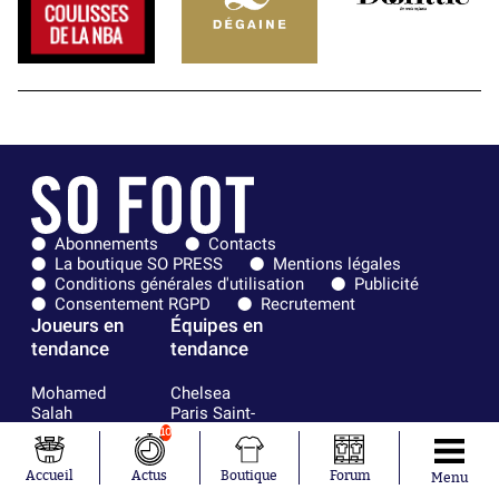
Abonnements
Contacts
La boutique SO PRESS
Mentions légales
Conditions générales d'utilisation
Publicité
Consentement RGPD
Recrutement
Joueurs en
Équipes en
tendance
tendance
Mohamed
Chelsea
Salah
Paris Saint-
Mykhailo
Germain
10
Mudryk
Bordeaux
Neymar
Olympique
Accueil
Actus
Boutique
Forum
Menu
Khalis Merah
lyonnais