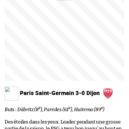
Paris Saint-Germain 3-0 Dijon
e
e
e
Buts : Däbritz (8
), Paredes (61
), Huitema (89
)
Des étoiles dans les yeux. Leader pendant une grosse
partie de la saison, le PSG a tenu bon jusqu’au bout en