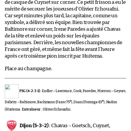
de casque de Cuynet sur corner. Ce petit frisson a eu le
mérite de secouer les joueuses d’Olivier Echouafni.
Car sept minutes plus tard, la capitaine, comme un
symbole, a délivré son équipe. Bien trouvée par
Baltimore sur corner, Irene Paredes a ajusté Chavas
de la tête et enlevé un poids sur les épaules
parisiennes. Derrière, les nouvelles championnes de
France ont géré, et même fait la fête avant l’heure
après ce troisième pion inscrit par Huitema.
Place au champagne.
PSG (4-2-3-1) :
Endler – Lawrence, Cook, Paredes, Morroni – Geyoro,
e
e
Däbritz – Baltimore, Bachmann (Fazer 75
), Diani (Formiga 83
), Nadim
(Huitema .
Entraîneur
: Olivier Echouafni.
Dijon (5-3-2)
: Chavas – Goetsch, Cuynet,