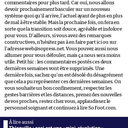
commentaires pour plus tard. Car oui, nous allons
devoir prochainement basculer sur un nouveau
système quoi qu’il arrive, l’actuel ayant de plus en plus
de mal à être stable. Mais la prochaine fois, on fera en
sorte que la transition soit douce, agréable et indolore
pour vous. D’ailleurs, si vous avez des remarques
constructives, n’hésitez pas à en faire part ici ou sur
l’adresse
web@sopress.net
. Vous pouvez aussi nous
allumer pour vous défouler, mais ça nous sera moins
utile. Petit hic : les commentaires postés ces deux
dernières semaines vont être supprimés. Une
dernière fois, sachez qu’on est désolé du désagrément
que cela a pu représenter ces dernières semaines. On
vous souhaite un bon confinement, respectez les
gestes barrières et les distances, prenez des nouvelles
de vos proches, restez chez vous, applaudissez le
personnel soignant et continuez à lire So Foot.com.