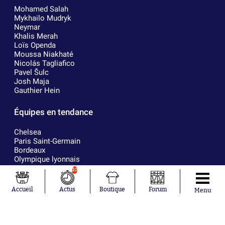
Mohamed Salah
Mykhailo Mudryk
Neymar
Khalis Merah
Loïs Openda
Moussa Niakhaté
Nicolás Tagliafico
Pavel Šulc
Josh Maja
Gauthier Hein
Équipes en tendance
Chelsea
Paris Saint-Germain
Bordeaux
Olympique lyonnais
FIFA
10
Real Madrid
RC Strasbourg
Accueil
Actus
Boutique
Forum
Menu
AC Milan
France
RC Lens