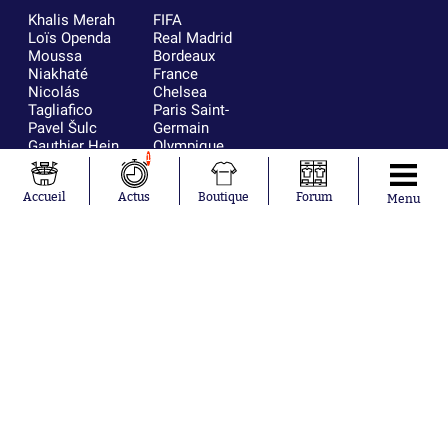
Khalis Merah
FIFA
Loïs Openda
Real Madrid
Moussa
Bordeaux
Niakhaté
France
Nicolás
Chelsea
Tagliafico
Paris Saint-
Pavel Šulc
Germain
Gauthier Hein
Olympique
1
Lionel Messi
lyonnais
Gonzalo
AC Milan
Accueil
Actus
Boutique
Forum
García Torres
RC Strasbourg
Menu
Gio Reyna
RC Lens
Leandro
Paredes