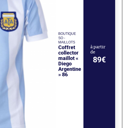
BOUTIQUE
SO -
MAILLOTS
Coffret
à partir
collector
de
maillot «
89€
Diego
Argentine
» 86