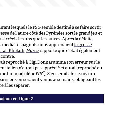
urant lesquels le PSG semble destiné à se faire sortir
esse de l’autre côté des Pyrénées sort le grand jeu et
 irréels les uns que les autres. Après
la défaite
rs médias espagnols nous apprenaient
la grosse
r al-Khelaïfi
.
Marca
rapporte que c’était également
ncontre.
rait reproché à Gigi Donnarumma son erreur sur le
ien italien n’aurait pas apprécié et aurait reproché au
e
ième but madrilène (76
). S’en serait alors suivi un
arisiens en seraient venus aux mains, obligeant les
e à les séparer.
 saison en Ligue 2