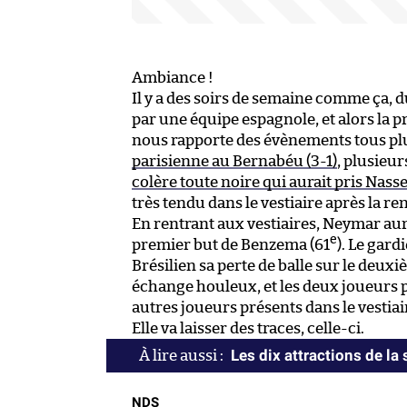
Ambiance !
Il y a des soirs de semaine comme ça, d
par une équipe espagnole, et alors la pr
nous rapporte des évènements tous plus
parisienne au Bernabéu (3-1)
, plusieu
colère toute noire qui aurait pris Nasse
très tendu dans le vestiaire après la re
En rentrant aux vestiaires, Neymar au
e
premier but de Benzema (61
). Le gard
Brésilien sa perte de balle sur le deux
échange houleux, et les deux joueurs p
autres joueurs présents dans le vestiair
Elle va laisser des traces, celle-ci.
Les dix attractions de la
NDS