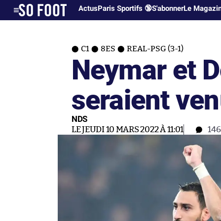
Actus
Paris Sportifs 🔞
S'abonner
Le Magazi
C1
8ES
REAL-PSG (3-1)
Neymar et 
seraient ve
NDS
LE JEUDI 10 MARS 2022 À 11:01
14