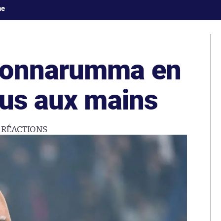
ne
Donnarumma en
nus aux mains
6
RÉACTIONS