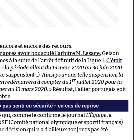
 encore et encore des recours.
r après avoir bousculé l’arbitre M. Lesage
, Gelson
 à la suite de l’arrêt définitif de la Ligue 1.
C’était
e
« la période allant du 13 mars 2020 au 30 juin 2020
ute suspension
(…)
. Ainsi pour une telle suspension, la
er
ien redémarrera à compter du 1
juillet 2020 pour la
ger au 13 mars 2020. »
Résultat, l’ailier portugais voit
mbre.
« pas senti en sécurité » en cas de reprise
o qui, comme le confirme le journal
L’Équipe
, a
F (Comité national olympique et sportif français)
ne décision qui n’a d’ailleurs toujours pas été