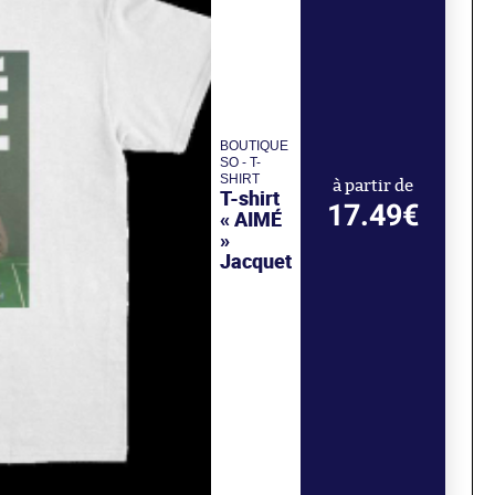
BOUTIQUE
SO - T-
SHIRT
à partir de
T-shirt
17.49€
« AIMÉ
»
Jacquet