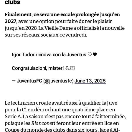
clubs
Finalement, ce sera une escale prolongée jusqu’en
2027
, avec une option pour faire durer le plaisir
jusqu’en 2028. La Vieille Dame a officialisé la nouvelle
sur ses réseaux sociaux ce vendredi.
Igor Tudor rinnova con la Juventus 🤍🖤
Congratulazioni, mister! 💪🏻
— JuventusFC (@juventusfc)
June 13, 2025
Le technicien croate avait réussi à qualifier la Juve
pour la C1 en décrochant une quatrième place en
Serie A. La saison n’est pas encore tout à fait terminée,
puisque les
Bianconeri
feront leur entrée en lice en
Coupe du monde des clubs dans six jours, face à Al-