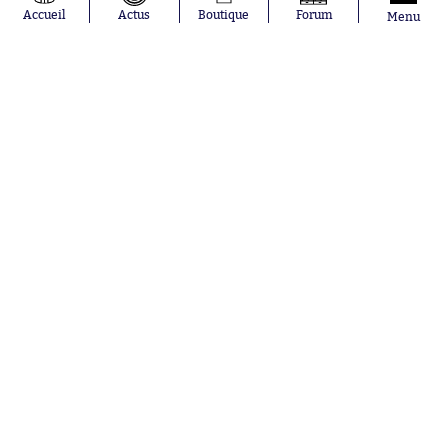
Moussa
Real Madrid
Accueil
Actus
Boutique
Forum
Menu
Niakhaté
RC Strasbourg
Nicolás
AC Milan
Tagliafico
France
Pavel Šulc
RC Lens
Josh Maja
Gauthier Hein