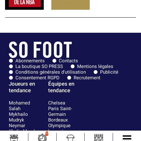
Abonnements
Contacts
La boutique SO PRESS
Mentions légales
Conditions générales d'utilisation
Publicité
Consentement RGPD
Recrutement
Joueurs en
Équipes en
tendance
tendance
Mohamed
Chelsea
Salah
Paris Saint-
Mykhailo
Germain
Mudryk
Bordeaux
Neymar
Olympique
Khalis Merah
lyonnais
10
Loïs Openda
FIFA