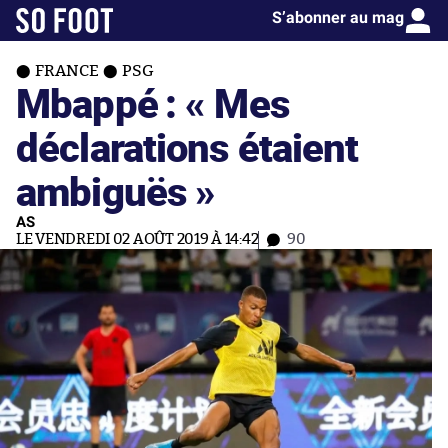
S’abonner au mag
FRANCE
PSG
Mbappé : « Mes
déclarations étaient
ambiguës »
AS
LE VENDREDI 02 AOÛT 2019 À 14:42
90