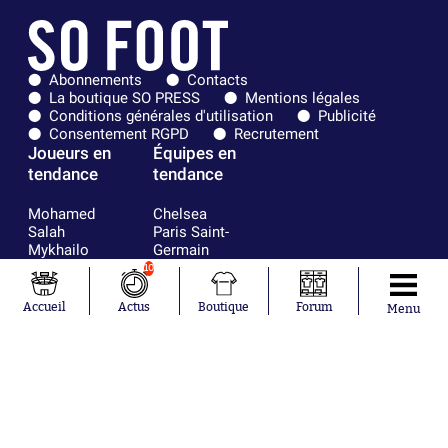
Abonnements
Contacts
La boutique SO PRESS
Mentions légales
Conditions générales d'utilisation
Publicité
Consentement RGPD
Recrutement
Joueurs en
Équipes en
tendance
tendance
Mohamed
Chelsea
Salah
Paris Saint-
Mykhailo
Germain
Mudryk
Bordeaux
10
Neymar
Olympique
Khalis Merah
lyonnais
Accueil
Actus
Boutique
Forum
Menu
Loïs Openda
FIFA
Moussa
Real Madrid
Niakhaté
RC Strasbourg
Nicolás
AC Milan
Tagliafico
France
Pavel Šulc
RC Lens
Josh Maja