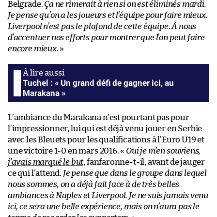
Belgrade.
Ça ne rimerait à rien si on est éliminés mardi.
Je pense qu’on a les joueurs et l’équipe pour faire mieux.
Liverpool n’est pas le plafond de cette équipe. À nous
d’accentuer nos efforts pour montrer que l’on peut faire
encore mieux.
»
Tuchel : « Un grand défi de gagner ici, au
Marakana »
L’ambiance du Marakana n’est pourtant pas pour
l’impressionner, lui qui est déjà venu jouer en Serbie
avec les Bleuets pour les qualifications à l’Euro U19 et
une victoire 1-0 en mars 2016. «
Oui je m’en souviens,
j’avais marqué le but
, fanfaronne-t-il, avant de jauger
ce qui l’attend.
Je pense que dans le groupe dans lequel
nous sommes, on a déjà fait face à de très belles
ambiances à Naples et Liverpool. Je ne suis jamais venu
ici, ce sera une belle expérience, mais on n’aura pas le