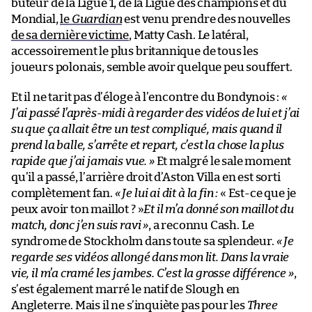
buteur de la Ligue 1, de la Ligue des champions et du
Mondial,
le
Guardian
est venu prendre des nouvelles
de sa dernière victime
, Matty Cash. Le latéral,
accessoirement le plus britannique de tous les
joueurs polonais, semble avoir quelque peu souffert.
Et il ne tarit pas d’éloge à l’encontre du Bondynois :
«
J’ai passé l’après-midi à regarder des vidéos de lui et j’ai
su que ça allait être un test compliqué, mais quand il
prend la balle, s’arrête et repart, c’est la chose la plus
rapide que j’ai jamais vue. »
Et malgré le sale moment
qu’il a passé, l’arrière droit d’Aston Villa en est sorti
complètement fan.
« Je lui ai dit à la fin :
« Est-ce que je
peux avoir ton maillot ? »
Et il m’a donné son maillot du
match, donc j’en suis ravi »
, a reconnu Cash. Le
syndrome de Stockholm dans toute sa splendeur.
« Je
regarde ses vidéos allongé dans mon lit. Dans la vraie
vie, il m’a cramé les jambes. C’est la grosse différence »
,
s’est également marré le natif de Slough en
Angleterre. Mais il ne s’inquiète pas pour les
Three