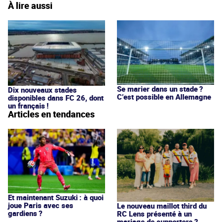
À lire aussi
Se marier dans un stade ?
Dix nouveaux stades
C’est possible en Allemagne
disponibles dans FC 26, dont
un français !
Articles en tendances
Et maintenant Suzuki : à quoi
joue Paris avec ses
Le nouveau maillot third du
gardiens ?
RC Lens présenté à un
mariage de supporters ?