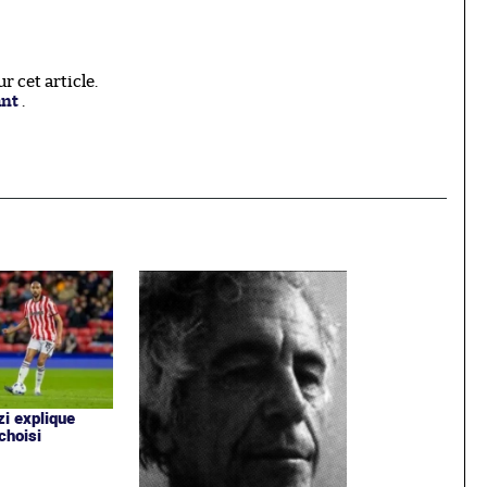
 cet article.
ant
.
i explique
 choisi