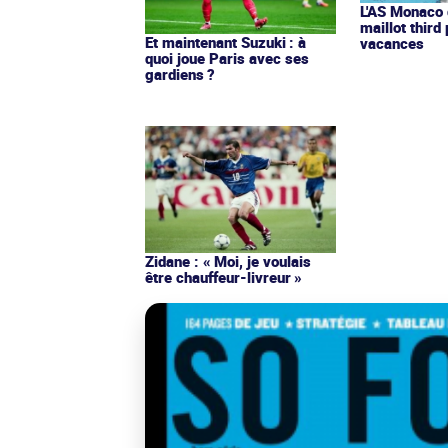
L'AS Monaco d
maillot third
Et maintenant Suzuki : à
vacances
quoi joue Paris avec ses
gardiens ?
Zidane : « Moi, je voulais
être chauffeur-livreur »