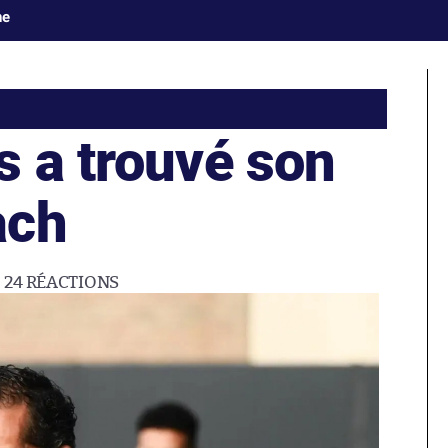
ne
s a trouvé son
ach
24
RÉACTIONS