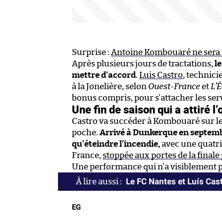
Surprise :
Antoine Kombouaré ne sera p
Après plusieurs jours de tractations,
l
mettre d’accord
.
Luis Castro
, technici
à la Jonelière, selon
Ouest-France
et
L’
bonus compris, pour s’attacher les serv
Une fin de saison qui a attiré l’
Castro va succéder à Kombouaré sur le
poche.
Arrivé à Dunkerque en septembr
qu’éteindre l’incendie,
avec une quatri
France,
stoppée aux portes de la finale
Une performance qui n’a visiblement 
Le FC Nantes et Luís Cas
EG