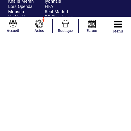
Khalis Merah
lyonnais
Loïs Openda
FIFA
Moussa
Real Madrid
Niakhaté
RC Strasbourg
2
Nicolás
AC Milan
Tagliafico
France
Accueil
Actus
Boutique
Forum
Menu
Pavel Šulc
RC Lens
Josh Maja
Gauthier Hein