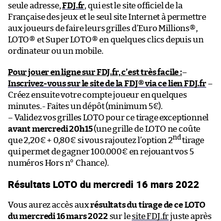
seule adresse,
FDJ.fr
, qui est le site officiel de la
Française des jeux et le seul site Internet à permettre
aux joueurs de faire leurs grilles d’Euro Millions®,
LOTO® et Super LOTO® en quelques clics depuis un
ordinateur ou un mobile.
Pour jouer en ligne sur FDJ.fr, c’est très facile :
–
Inscrivez-vous sur le site de la FDJ® via ce lien FDJ.fr
–
Créez ensuite votre compte joueur en quelques
minutes.- Faites un dépôt (minimum 5€).
– Validez vos grilles LOTO pour ce tirage exceptionnel
avant mercredi 20h15
(une grille de LOTO ne coûte
nd
que 2,20€ + 0,80€ si vous rajoutez l’option 2
tirage
qui permet de gagner 100.000€ en rejouant vos 5
numéros Hors n° Chance).
Résultats LOTO du mercredi 16 mars 2022
Vous aurez accès aux
résultats du tirage de ce LOTO
du mercredi 16 mars 2022
sur le
site FDJ.fr
juste après