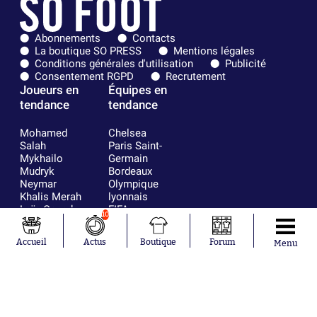
Abonnements
Contacts
La boutique SO PRESS
Mentions légales
Conditions générales d'utilisation
Publicité
Consentement RGPD
Recrutement
Joueurs en
Équipes en
tendance
tendance
Mohamed
Chelsea
Salah
Paris Saint-
Mykhailo
Germain
Mudryk
Bordeaux
Neymar
Olympique
Khalis Merah
lyonnais
Loïs Openda
FIFA
10
Moussa
Real Madrid
Niakhaté
RC Strasbourg
Accueil
Actus
Boutique
Forum
Menu
Nicolás
AC Milan
Tagliafico
France
Pavel Šulc
RC Lens
Josh Maja
Gauthier Hein