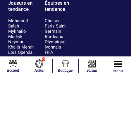
Joueurs en
Équipes en
tendance
tendance
Mohamed
Chelsea
Salah
Paris Saint-
Mykhailo
Germain
Mudryk
Bordeaux
Neymar
Olympique
Khalis Merah
lyonnais
Loïs Openda
FIFA
Moussa
Real Madrid
10
Niakhaté
RC Strasbourg
Nicolás
AC Milan
Accueil
Actus
Boutique
Forum
Menu
Tagliafico
France
Pavel Šulc
RC Lens
Josh Maja
Gauthier Hein