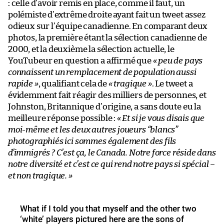
: celle d’avoir remis en place, comme il faut, un
polémiste d’extrême droite ayant fait un tweet assez
odieux sur l’équipe canadienne. En comparant deux
photos, la première étant la sélection canadienne de
2000, et la deuxième la sélection actuelle, le
YouTubeur en question a affirmé que
« peu de pays
connaissent un remplacement de population aussi
rapide »
, qualifiant cela de
« tragique »
. Le tweet a
évidemment fait réagir des milliers de personnes, et
Johnston, Britannique d’origine, a sans doute eu la
meilleure réponse possible :
« Et si je vous disais que
moi-même et les deux autres joueurs “blancs”
photographiés ici sommes également des fils
d’immigrés ? C’est ça, le Canada. Notre force réside dans
notre diversité et c’est ce qui rend notre pays si spécial –
et non tragique.
»
What if I told you that myself and the other two
‘white’ players pictured here are the sons of