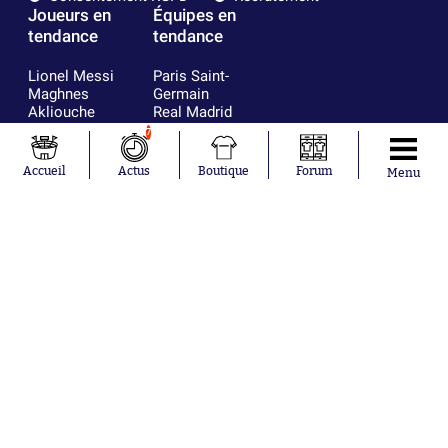
Joueurs en
Équipes en
tendance
tendance
Lionel Messi
Paris Saint-
Maghnes
Germain
Akliouche
Real Madrid
Mohamed
Olympique de
7
Salah
Marseille
Neymar
FIFA
Accueil
Actus
Boutique
Forum
Menu
Julián Álvarez
FC Barcelone
Ferrán Torres
Argentine
Kilian Corredor
Olympique
Franco
lyonnais
Mastantuono
AS Monaco
Orel Mangala
RC Strasbourg
Rio Mavuba
Trabzonspor