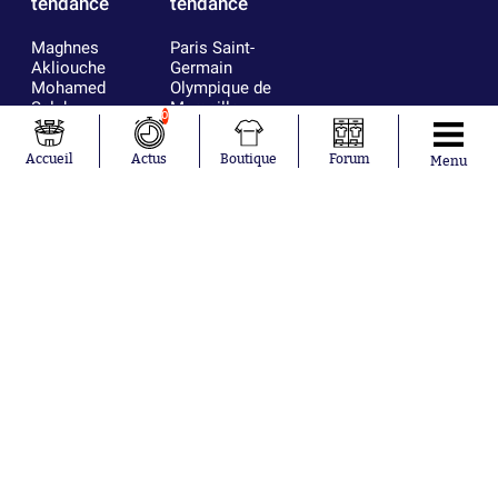
tendance
tendance
Maghnes
Paris Saint-
Akliouche
Germain
Mohamed
Olympique de
Salah
Marseille
0
Lionel Messi
Real Madrid
Ferrán Torres
FIFA
Accueil
Actus
Boutique
Forum
Menu
Kilian Corredor
Olympique
Franco
lyonnais
Mastantuono
AS Monaco
Orel Mangala
FC Barcelone
Rio Mavuba
Argentine
Rodri
RC Strasbourg
Mika Godts
Trabzonspor